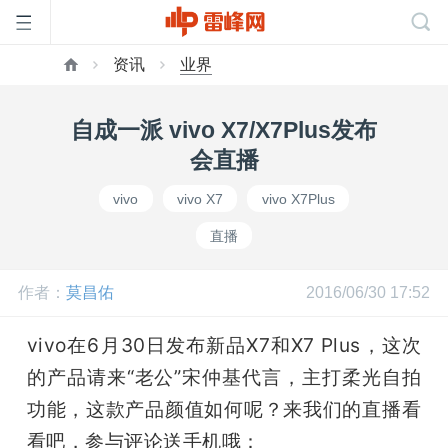
资讯
业界
首
自成一派 vivo X7/X7Plus发布
页
会直播
vivo
vivo X7
vivo X7Plus
雷
直播
峰
作者：
莫昌佑
2016/06/30 17:52
网
vivo在6月30日发布新品X7和X7 Plus，这次
的产品请来“老公”宋仲基代言，主打柔光自拍
公
功能，这款产品颜值如何呢？来我们的直播看
看吧，参与评论送手机哦：