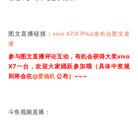
开
课
图文直播链接：
vivo X7/X7Plus发布会图文直
活
播
参与图文直播评论互动，有机会获得大奖vivo 
动
X7一台，欢迎大家踊跃参加哦（具体中奖规
中
则将会在
 公布）~~~
@爱搞机
心
斗鱼视频直播：
GAIR
专