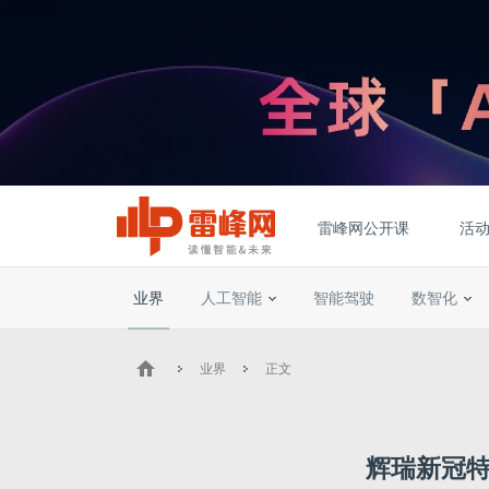
雷峰网公开课
活
业界
人工智能
智能驾驶
数智化
业界
正文
辉瑞新冠特