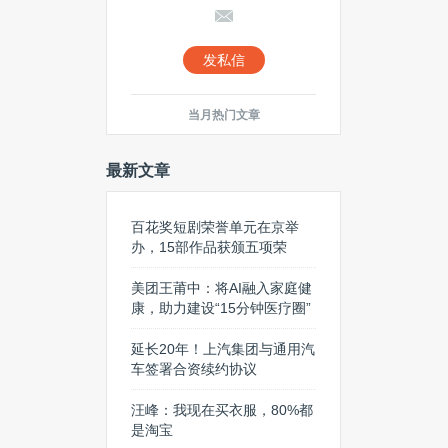
发私信
当月热门文章
最新文章
百花奖短剧荣誉单元在京举
办，15部作品获颁五项荣
美团王莆中：将AI融入家庭健
康，助力建设“15分钟医疗圈”
延长20年！上汽集团与通用汽
车签署合资续约协议
汪峰：我现在买衣服，80%都
是淘宝