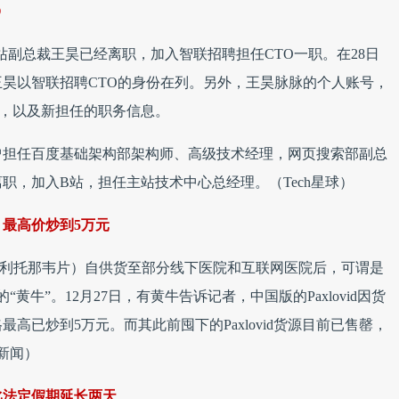
O
B站副总裁王昊已经离职，加入智联招聘担任CTO一职。在28日
王昊以智联招聘CTO的身份在列。另外，王昊脉脉的个人账号，
历，以及新担任的职务信息。
，曾担任百度基础架构部架构师、高级技术经理，网页搜索部副总
离职，加入B站，担任主站技术中心总经理。（Tech星球）
最高价炒到5万元
玛特韦/利托那韦片）自供货至部分线下医院和互联网医院后，可谓是
的“黄牛”。12月27日，有黄牛告诉记者，中国版的Paxlovid因货
高已炒到5万元。而其此前囤下的Paxlovid货源目前已售罄，
星新闻）
比法定假期延长两天