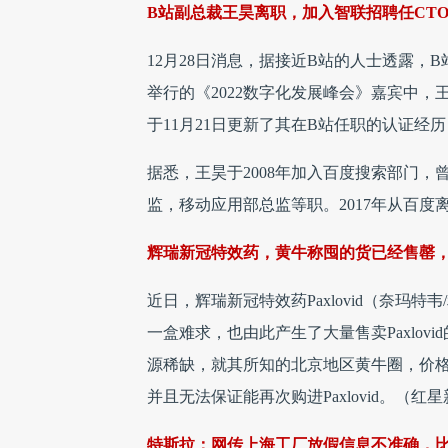
B站副总裁王昊离职，加入智联招聘任CT
12月28日消息，据接近B站的人士透露，
举行的《2022数字化发展峰会》嘉宾中，
于11月21日更新了其在B站任职的认证经
据悉，王昊于2008年加入百度搜索部门
监，移动应用部总监等职。2017年从百度
辉瑞新冠特效药，黄牛称囤的货已经售罄，
近日，辉瑞新冠特效药Paxlovid（奈
一盒难求，也由此产生了大量售卖Paxlovid
源稀缺，就其所知的北京地区黄牛圈，价格最
并且无法保证能再次购进Paxlovid。（红
特斯拉：网传上海工厂放假信息不准确，