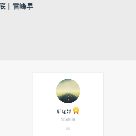
底丨雷峰早
郭瑞婵
资深编辑