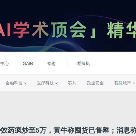
动中心
GAIR
专题
爱搞机
金融科技
医疗科技
芯片
政企安全
智慧城市
效药疯炒至5万，黄牛称囤货已售罄；消息