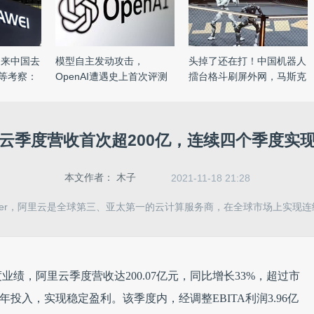
团来中国去
模型自主发动攻击，
头掉了还在打！中国机器人
k等考察：
OpenAI遭遇史上首次评测
擂台格斗刷屏外网，马斯克
失控事故 ...
...
云季度营收首次超200亿，连续四个季度实
本文作者：
木子
2021-11-18 21:28
tner，阿里云是全球第三、亚太第一的云计算服务商，在全球市场上实现
业绩，阿里云季度营收达200.07亿元，同比增长33%，超过市
多年投入，实现稳定盈利。该季度内，经调整EBITA利润3.96亿