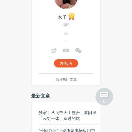
木子
编辑
~
发私信
当月热门文章
最新文章
0
独家丨从飞书火山整合，看阿里
「云钉一体」踩过的坑
“千问办公”上架鸿蒙电脑应用市