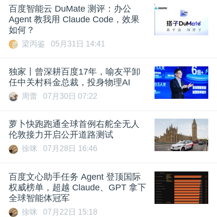
百度智能云 DuMate 测评：办公
Agent 教我用 Claude Code，效果
如何？
梁丙鉴
05月31日 14:41
独家丨曾深耕百度17年，喻友平卸
任中关村科金总裁，投身物理AI
周蕾
07月30日 07:22
萝卜快跑跑通全球首例右舵全无人
伦敦接力开启公开道路测试
徐咪
07月28日 16:46
百度文心助手任务 Agent 登顶国际
权威榜单，超越 Claude、GPT 拿下
全球智能体冠军
徐咪
07月22日 15:18