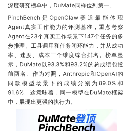
开
深度研究榜单中，DuMate同样位列第一。
PinchBench是OpenClaw赛道最能体现
课
Agent真实工作能力的评测基准，重点考察
Agent在23个真实工作场景下147个任务的多
活
步推理、工具调用和任务闭环能力，并从成功
动
率、速度、成本三个维度综合排名。榜单显
示，DuMate以93.3%和93.2%的总成绩包揽
中
前两名。作为对照，Anthropic和OpenAI的
同款模型场景下的成绩分别为89.0%和
心
91.6%。这意味着，同一模型在DuMate框架
中，展现出更强的执行力。
GAIR
专