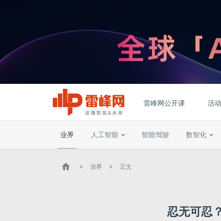
雷峰网公开课
活
业界
人工智能
智能驾驶
数智化
业界
正文
忍无可忍