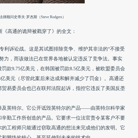
顾问史蒂夫·罗杰斯（Steve Rodgers）
斯《高通的诡辩被戳穿了》的全文：
性的专利诉讼战。这是其试图排除竞争、维护其非法的“不接受
要努力，而该做法已在世界各地被认定违反了竞争法。事实
款9.75亿美元，在韩国被罚款8.5亿美元，被欧盟委员会
.73亿美元（尽管此案后来达成和解并减少了罚金）。高通还
邦贸易委员会也已在联邦法院起诉，指控它违反了美国反垄
涉及英特尔。它公开诋毁英特尔的产品——由英特尔科学家
和辛勤工作所创造的产品。它要求一位法官责令某客户不要
尔的工程师只能通过窃取高通的想法来完成他们的发明。它
术和网络的核心，甚至延伸到未来的技术中。