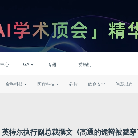
动中心
GAIR
专题
爱搞机
金融科技
医疗科技
芯片
政企安全
智慧城市
？英特尔执行副总裁撰文《高通的诡辩被戳穿