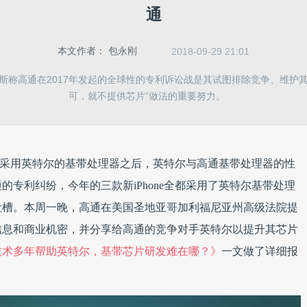
通
本文作者：
包永刚
2018-09-29 21:01
斯称高通在2017年发起的全球性的专利诉讼战是其试图排除竞争、维护
可，就不提供芯片”做法的重要努力。
e中开始采用英特尔的基带处理器之后，英特尔与高通基带处理器的性
专利纠纷，今年的三款新iPhone全都采用了英特尔基带处理
吐槽。本周一晚，高通在美国圣地亚哥加利福尼亚州高级法院提
信息和商业机密，并分享给高通的竞争对手英特尔以提升其芯片
技术多年帮助英特尔，基带芯片研发难在哪？》
一文做了详细报