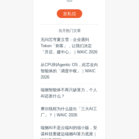
发私信
当月热门文章
无问芯穹夏立雪：企业遇到
Token「刺客」，让我们决定
「开店、建中心」｜WAIC 2026
从CPU到Agentic OS，此芯走向
智能体的「调度中枢」｜WAIC
2026
端侧智能体不再只缺算力，个人
AI还差什么？
摩尔线程为什么提出「三大AI工
厂」？｜WAIC 2026
端侧AI不是云端AI的缩小版，安
谋科技要建边端侧AI算力底座｜