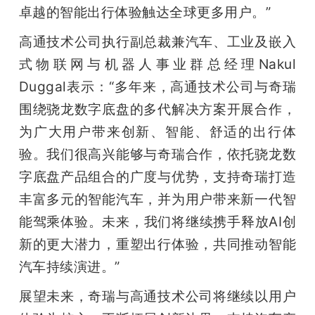
卓越的智能出行体验触达全球更多用户。”
高通技术公司执行副总裁兼汽车、工业及嵌入
式物联网与机器人事业群总经理Nakul 
Duggal表示：“多年来，高通技术公司与奇瑞
围绕骁龙数字底盘的多代解决方案开展合作，
为广大用户带来创新、智能、舒适的出行体
验。我们很高兴能够与奇瑞合作，依托骁龙数
字底盘产品组合的广度与优势，支持奇瑞打造
丰富多元的智能汽车，并为用户带来新一代智
能驾乘体验。未来，我们将继续携手释放AI创
新的更大潜力，重塑出行体验，共同推动智能
汽车持续演进。”
展望未来，奇瑞与高通技术公司将继续以用户