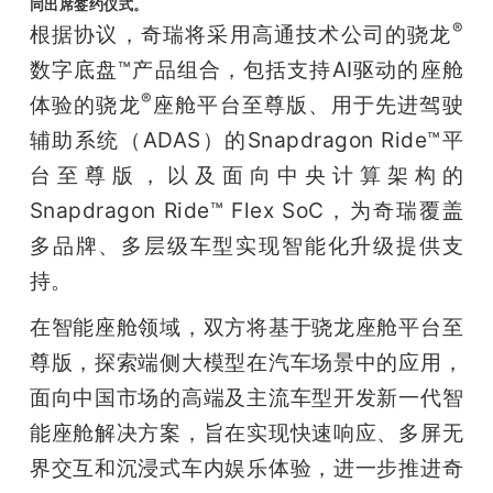
同出席签约仪式。
®
根据协议，奇瑞将采用高通技术公司的骁龙
题
数字底盘™产品组合，包括支持AI驱动的座舱
®
体验的骁龙
座舱平台至尊版、用于先进驾驶
爱
辅助系统（ADAS）的Snapdragon Ride™平
搞
台至尊版，以及面向中央计算架构的
Snapdragon Ride™ Flex SoC，为奇瑞覆盖
机
多品牌、多层级车型实现智能化升级提供支
持。
在智能座舱领域，双方将基于骁龙座舱平台至
尊版，探索端侧大模型在汽车场景中的应用，
面向中国市场的高端及主流车型开发新一代智
能座舱解决方案，旨在实现快速响应、多屏无
界交互和沉浸式车内娱乐体验，进一步推进奇