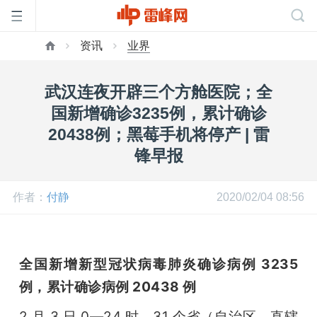
资讯
业界
首
武汉连夜开辟三个方舱医院；全
页
国新增确诊3235例，累计确诊
20438例；黑莓手机将停产 | 雷
雷
锋早报
峰
作者：
付静
2020/02/04 08:56
网
全国新增新型冠状病毒肺炎确诊病例 3235 
公
例，累计确诊病例 20438 例
2 月 3 日 0—24 时，31 个省（自治区、直辖