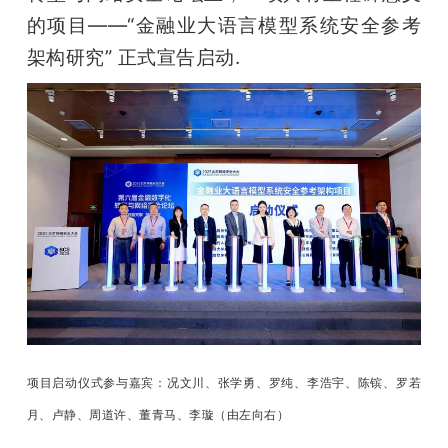
开
的项目——“金融业大语言模型系统安全参考
架构研究” 正式宣告启动.
课
活
动
中
心
GAIR
项目启动仪式参与嘉宾：况文川、张学勇、罗纯、李浩宇、陈镔、罗若
月、卢静、周道许、董青马、李璇（由左向右）
专