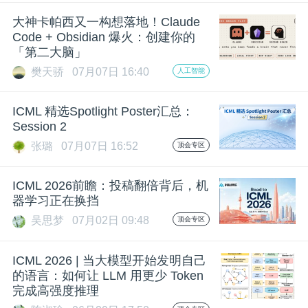
开
大神卡帕西又一构想落地！Claude
Code + Obsidian 爆火：创建你的
课
「第二大脑」
樊天骄
07月07日 16:40
人工智能
活
ICML 精选Spotlight Poster汇总：
动
Session 2
张璐
07月07日 16:52
顶会专区
中
ICML 2026前瞻：投稿翻倍背后，机
器学习正在换挡
心
吴思梦
07月02日 09:48
顶会专区
GAIR
ICML 2026 | 当大模型开始发明自己
的语言：如何让 LLM 用更少 Token
完成高强度推理
专