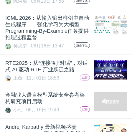
陈淑瑜
06月29日 17:58
顶会专区
题
ICML 2026：从输入输出样例中自动
生成程序——强化学习为大模型
爱
Programming-By-Example任务提供
推理过程监督
搞
吴思梦
06月16日 13:47
顶会专区
RTE2025：从“连接”到“对话”，对话
机
式 AI 驱动 RTE 产业跃迁之路
王薇
11月01日 18:53
业界
金融业大语言模型系统安全参考架
构研究项目启动
小七
06月16日 19:49
业界
Andrej Karpathy 最新视频盛赞