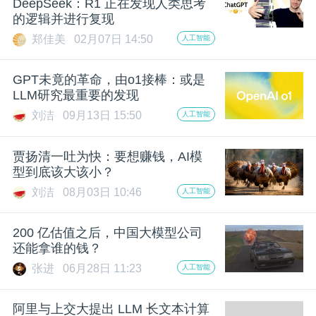
DeepSeek：R1 正在发现人类思考
的逻辑并进行复现
郑佳美
02月07日 14:50
人工智能
GPT未竟的革命，由o1接棒：或是
LLM研究最重要的发现
刘洁
09月13日 15:50
人工智能
贾扬清一吐为快：要想赚钱，AI模
型到底该大该小？
刘洁
08月03日 10:46
人工智能
200 亿估值之后，中国大模型公司
还能拿谁的钱？
张进
06月28日 11:23
人工智能
阿里与上交大提出 LLM 长文本计算