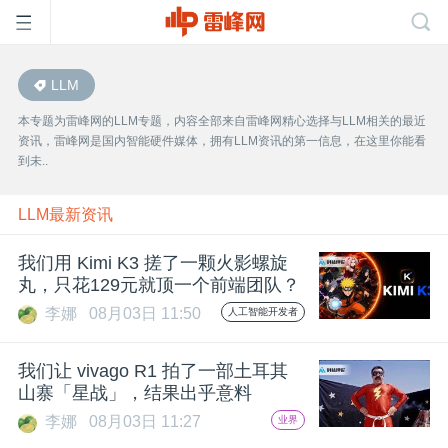
LLM
首
本专题为雷峰网的LLM专题，内容全部来自雷峰网精心选择与LLM相关的最近
资讯，雷峰网是国内智能硬件媒体，拥有LLM资讯的第一信息，在这里你能看
页
到未..
雷
LLM最新资讯
我们用 Kimi K3 搓了一颗火影螺旋
峰
丸，只花129元就顶一个前端团队？
李娜
08月03日 11:50
人工智能开发者
网
我们让 vivago R1 拍了一部土耳其
公
山寨「星战」，结果出乎意料
李娜
08月03日 11:27
业界