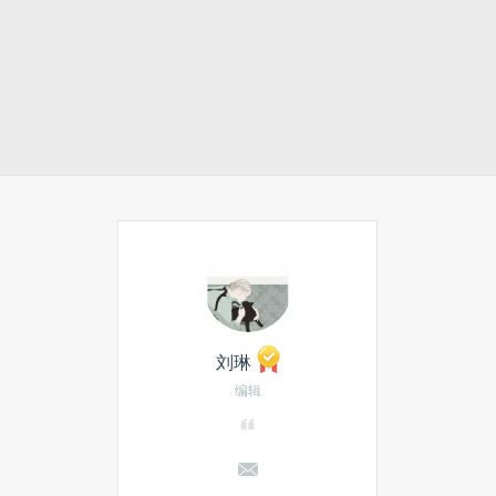
刘琳
编辑