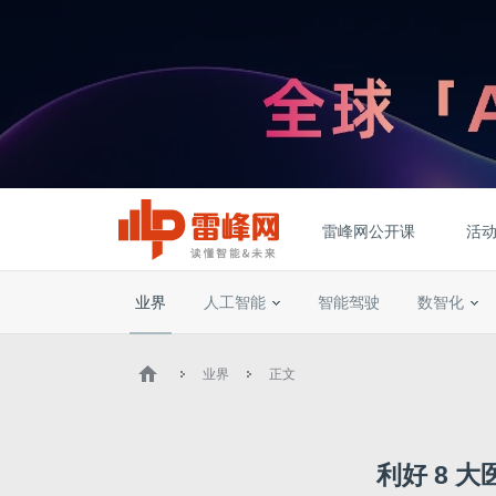
雷峰网公开课
活
业界
人工智能
智能驾驶
数智化
业界
正文
利好 8 大