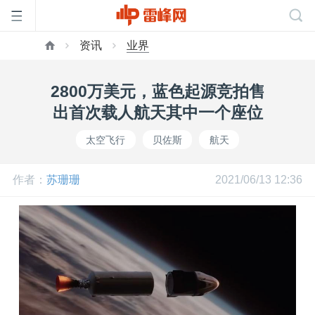
资讯
业界
首
2800万美元，蓝色起源竞拍售
页
出首次载人航天其中一个座位
太空飞行
贝佐斯
航天
雷
作者：
苏珊珊
2021/06/13 12:36
峰
网
公