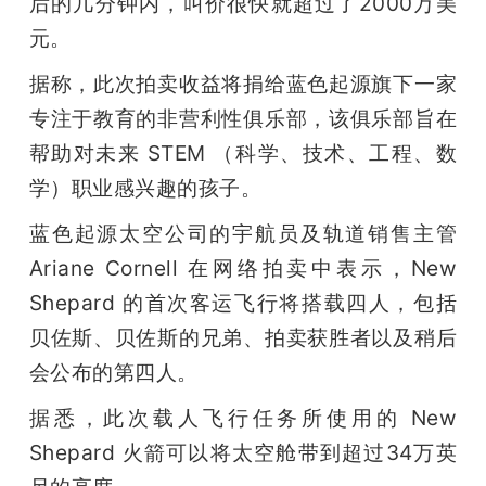
后的几分钟内，叫价很快就超过了2000万美
元。
题
据称，此次拍卖收益将捐给蓝色起源旗下一家
爱
专注于教育的非营利性俱乐部，该俱乐部旨在
帮助对未来 STEM （科学、技术、工程、数
搞
学）职业感兴趣的孩子。
蓝色起源太空公司的宇航员及轨道销售主管 
机
Ariane Cornell 在网络拍卖中表示，New 
Shepard 的首次客运飞行将搭载四人，包括
贝佐斯、贝佐斯的兄弟、拍卖获胜者以及稍后
会公布的第四人。
据悉，此次载人飞行任务所使用的 New 
Shepard 火箭可以将太空舱带到超过34万英