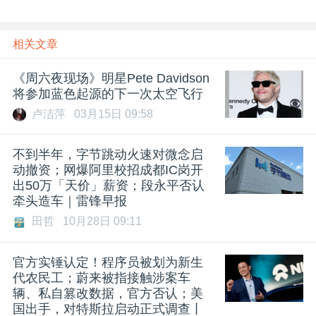
相关文章
《周六夜现场》明星Pete Davidson
将参加蓝色起源的下一次太空飞行
卢洁萍
03月15日 09:58
不到半年，字节跳动火速对微念启
动撤资；网爆阿里校招成都IC岗开
出50万「天价」薪资；段永平否认
牵头造车｜雷锋早报
田哲
10月28日 09:11
官方实锤认定！程序员被划为新生
代农民工；蔚来被指接触涉案车
辆、私自篡改数据，官方否认；美
国出手，对特斯拉启动正式调查丨