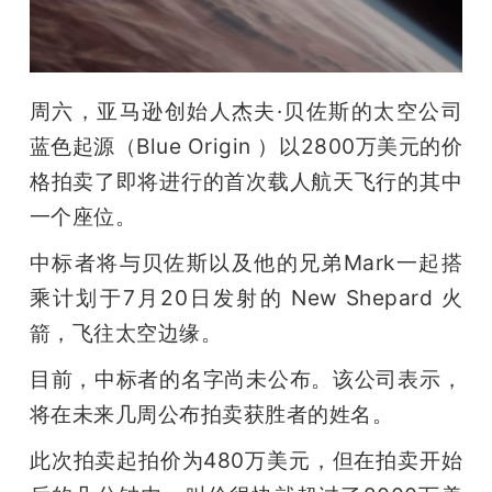
开
课
周六，亚马逊创始人杰夫·贝佐斯的太空公司
活
蓝色起源（Blue Origin ）以2800万美元的价
格拍卖了即将进行的首次载人航天飞行的其中
动
一个座位。
中标者将与贝佐斯以及他的兄弟Mark一起搭
中
乘计划于7月20日发射的 New Shepard 火
箭，飞往太空边缘。
心
目前，中标者的名字尚未公布。该公司表示，
GAIR
将在未来几周公布拍卖获胜者的姓名。
此次拍卖起拍价为480万美元，但在拍卖开始
专