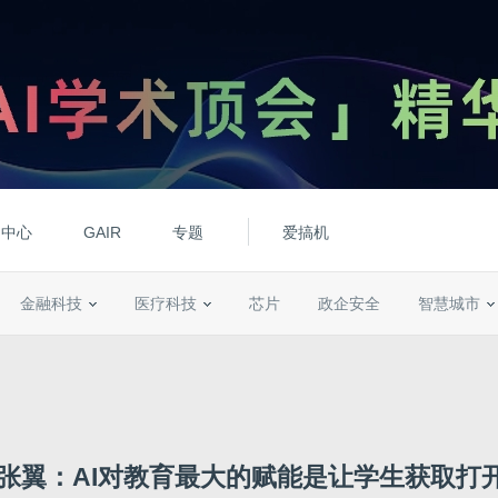
动中心
GAIR
专题
爱搞机
金融科技
医疗科技
芯片
政企安全
智慧城市
1张翼：AI对教育最大的赋能是让学生获取打