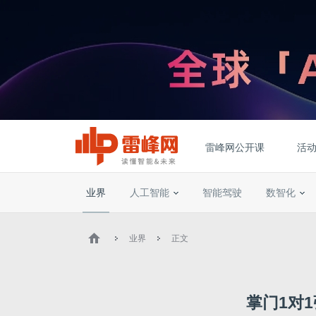
雷峰网公开课
活
业界
人工智能
智能驾驶
数智化
业界
正文
掌门1对