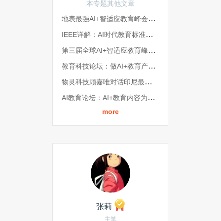
本专题其他文章
地表最强AI+智适应教育峰会今日开幕！Michael Jordan、ALEKS、乂学教育同台论辩
IEEE详解：AI时代教育标准应该呈现怎样的状态？ | 全球AI+智适应教育峰会
第三届全球AI+智适应教育峰会将于5月召开，来看看亮点都有哪些？
教育科技论坛：做AI+教育产品，切忌用力过猛 | 全球AI+智适应教育峰会
物灵科技顾嘉唯对话印尼最大教育公司：科技赋能教育面临哪些挑战？ | 全球AI+智适应教育峰会
AI教育论坛：AI+教育内容为先 需要新数据集衡量学习效率 | 全球AI+智适应教育峰会
more
张莉
主笔