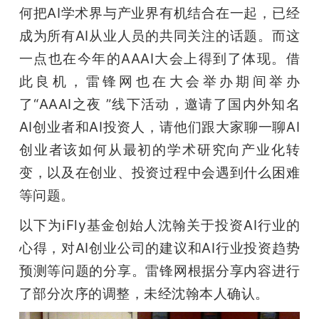
开
何把AI学术界与产业界有机结合在一起，已经
成为所有AI从业人员的共同关注的话题。而这
课
一点也在今年的AAAI大会上得到了体现。借
此良机，雷锋网也在大会举办期间举办
活
了“AAAI之夜 ”线下活动，邀请了国内外知名
AI创业者和AI投资人，请他们跟大家聊一聊AI
动
创业者该如何从最初的学术研究向产业化转
变，以及在创业、投资过程中会遇到什么困难
中
等问题。
心
以下为iFly基金创始人沈翰关于投资AI行业的
心得，对AI创业公司的建议和AI行业投资趋势
GAIR
预测等问题的分享。雷锋网根据分享内容进行
了部分次序的调整，未经沈翰本人确认。
专