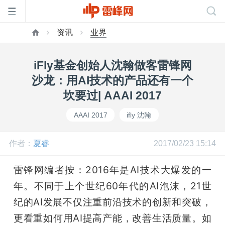
资讯
业界
首
iFly基金创始人沈翰做客雷锋网
页
沙龙：用AI技术的产品还有一个
坎要过| AAAI 2017
雷
AAAI 2017
ifly 沈翰
峰
作者：
夏睿
2017/02/23 15:14
网
雷锋网编者按：2016年是AI技术大爆发的一
年。不同于上个世纪60年代的AI泡沫，21世
公
纪的AI发展不仅注重前沿技术的创新和突破，
更看重如何用AI提高产能，改善生活质量。如