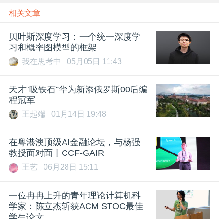
相关文章
贝叶斯深度学习：一个统一深度学
习和概率图模型的框架
我在思考中
05月05日 11:43
天才“吸铁石”华为新添俄罗斯00后编
程冠军
王起端
01月14日 19:48
在粤港澳顶级AI金融论坛，与杨强
教授面对面丨CCF-GAIR
王艺
06月28日 15:11
一位冉冉上升的青年理论计算机科
学家：陈立杰斩获ACM STOC最佳
学生论文