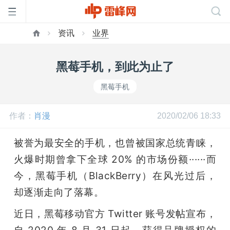
资讯
业界
首
黑莓手机，到此为止了
页
黑莓手机
雷
作者：
肖漫
2020/02/06 18:33
峰
被誉为最安全的手机，也曾被国家总统青睐，
火爆时期曾拿下全球 20% 的市场份额······而
网
今，黑莓手机（BlackBerry）在风光过后，
却逐渐走向了落幕。
公
近日，黑莓移动官方 Twitter 账号发帖宣布，
自 2020 年 8 月 31 日起，获得品牌授权的 