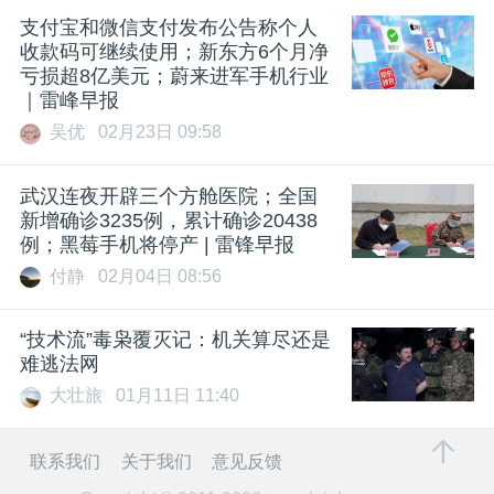
支付宝和微信支付发布公告称个人
收款码可继续使用；新东方6个月净
亏损超8亿美元；蔚来进军手机行业
｜雷峰早报
吴优
02月23日 09:58
武汉连夜开辟三个方舱医院；全国
新增确诊3235例，累计确诊20438
例；黑莓手机将停产 | 雷锋早报
付静
02月04日 08:56
“技术流”毒枭覆灭记：机关算尽还是
难逃法网
大壮旅
01月11日 11:40
联系我们
关于我们
意见反馈