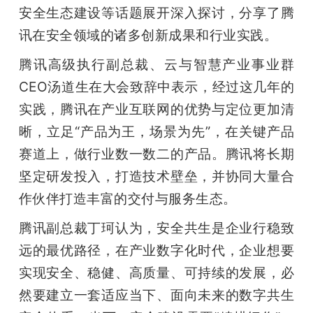
开
安全生态建设等话题展开深入探讨，分享了腾
讯在安全领域的诸多创新成果和行业实践。
课
腾讯高级执行副总裁、云与智慧产业事业群
CEO汤道生在大会致辞中表示，经过这几年的
活
实践，腾讯在产业互联网的优势与定位更加清
动
晰，立足“产品为王，场景为先”，在关键产品
赛道上，做行业数一数二的产品。腾讯将长期
中
坚定研发投入，打造技术壁垒，并协同大量合
作伙伴打造丰富的交付与服务生态。
心
腾讯副总裁丁珂认为，安全共生是企业行稳致
远的最优路径，在产业数字化时代，企业想要
GAIR
实现安全、稳健、高质量、可持续的发展，必
然要建立一套适应当下、面向未来的数字共生
专