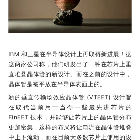
开
课
活
IBM 和三星在半导体设计上再取得新进展！据
动
这两家公司称，他们研发出了一种在芯片上垂
直堆叠晶体管的新设计。而在之前的设计中，
中
晶体管是被平放在半导体表面上的。
心
新的垂直传输场效应晶体管 (VTFET) 设计旨
在取代当前用于当今一些最先进芯片的 
GAIR
FinFET 技术，并能够让芯片上的晶体管分布
更加密集。这样的布局将让电流在晶体管堆叠
专
中上下流动，而在目前大多数芯片上使用的设