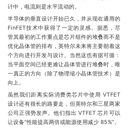
计中，电流则是水平流动的。
题
半导体的垂直设计开始已久，并从现在通用的
FinFET技术中获得了一定的灵感。据悉，尽
爱
管其最初的工作重点是芯片组件的堆叠而不是
搞
优化晶体管的排布，英特尔未来将主要朝着这
个方向进行开发与设计。当然这也有据可循：
机
当平面空间已经更难让晶体管进行堆叠时，唯
一真正的方向（除了物理缩小晶体管技术）是
向上。
虽然我们距离实际消费类芯片中使用 VTFET 
设计还有很长的路要走，但英特尔和三星两家
公司正强势发声。他们指出 VTFET 芯片可以
让设备“性能提高两倍或能源使用减少 85%”。