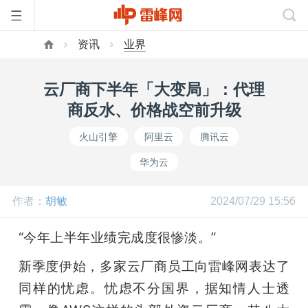
资讯
业界
首
云厂商下半年「大变局」：代理
页
商反水、价格战空前升级
火山引擎
阿里云
腾讯云
雷
华为云
峰
作者：
胡敏
2024/07/29 15:56
网
“今年上半年业绩完成度很惨淡。”
新季度伊始，多家云厂商员工向雷峰网表达了
公
同样的忧虑。忧虑不分国界，据知情人士透