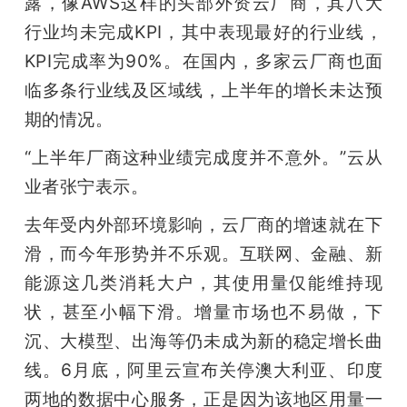
露，像AWS这样的头部外资云厂商，其八大
开
行业均未完成KPI，其中表现最好的行业线，
课
KPI完成率为90%。在国内，多家云厂商也面
临多条行业线及区域线，上半年的增长未达预
活
期的情况。
“上半年厂商这种业绩完成度并不意外。”云从
动
业者张宁表示。
中
去年受内外部环境影响，云厂商的增速就在下
滑，而今年形势并不乐观。互联网、金融、新
心
能源这几类消耗大户，其使用量仅能维持现
状，甚至小幅下滑。增量市场也不易做，下
GAIR
沉、大模型、出海等仍未成为新的稳定增长曲
线。6月底，阿里云宣布关停澳大利亚、印度
专
两地的数据中心服务，正是因为该地区用量一