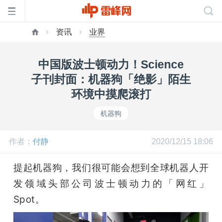
资讯
业界
首
中国版波士顿动力！Science
页
子刊封面：机器狗「绝影」陌生
环境中摸爬滚打
雷
机器狗
峰
作者：
付静
2020/12/15 18:06
网
提起机器狗，我们很可能会想到全球机器人开
发领域头部公司波士顿动力的「网红」
公
Spot。