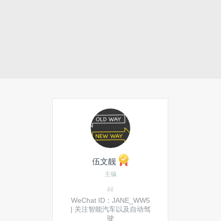
伍文靓
主编
WeChat ID：JANE_WW5
| 关注智能汽车以及自动驾
驶