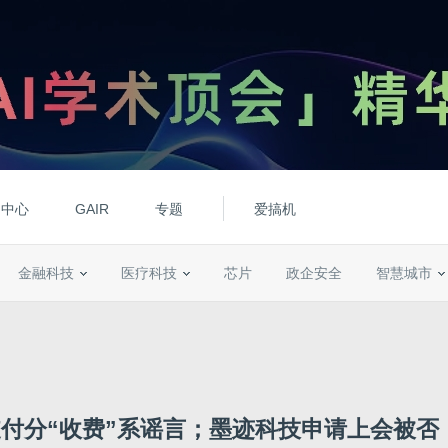
动中心
GAIR
专题
爱搞机
金融科技
医疗科技
芯片
政企安全
智慧城市
付分“收费”系谣言；墨迹科技申请上会被否；部