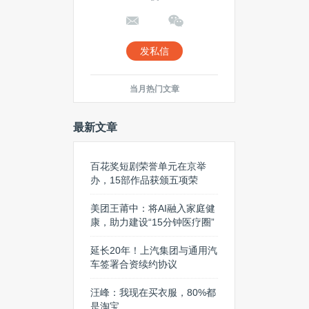
发私信
当月热门文章
最新文章
百花奖短剧荣誉单元在京举
办，15部作品获颁五项荣
美团王莆中：将AI融入家庭健
康，助力建设“15分钟医疗圈”
延长20年！上汽集团与通用汽
车签署合资续约协议
汪峰：我现在买衣服，80%都
是淘宝