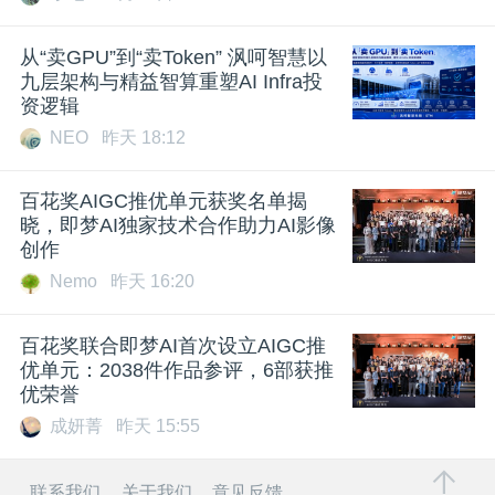
从“卖GPU”到“卖Token” 沨呵智慧以
九层架构与精益智算重塑AI Infra投
资逻辑
NEO
昨天 18:12
百花奖AIGC推优单元获奖名单揭
晓，即梦AI独家技术合作助力AI影像
创作
Nemo
昨天 16:20
百花奖联合即梦AI首次设立AIGC推
优单元：2038件作品参评，6部获推
优荣誉
成妍菁
昨天 15:55
联系我们
关于我们
意见反馈