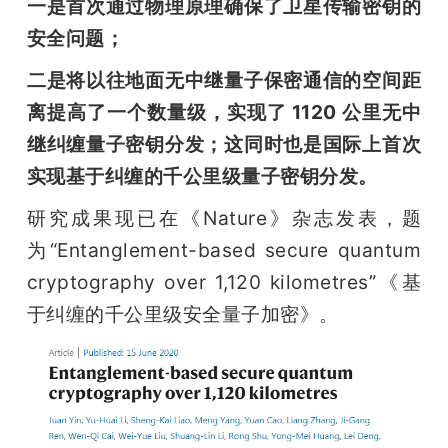
开
一是首次通过物理原理确保了卫星传输密钥的
安全问题；
课
二是将以往地面无中继量子保密通信的空间距
离提高了一个数量级，实现了 1120 公里无中
活
继纠缠量子密钥分发；这同时也是国际上首次
实现基于纠缠的千公里级量子密钥分发。
动
研究成果现已在《Nature》杂志发表，题
中
为“Entanglement-based secure quantum 
cryptography over 1,120 kilometres”《基
心
于纠缠的千公里级安全量子加密》。
GAIR
专