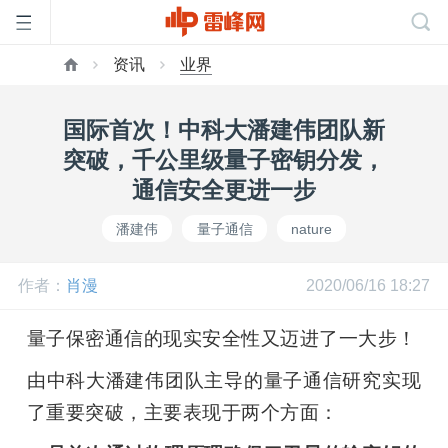
资讯
业界
首
国际首次！中科大潘建伟团队新
页
突破，千公里级量子密钥分发，
通信安全更进一步
雷
潘建伟
量子通信
nature
峰
作者：
肖漫
2020/06/16 18:27
网
量子保密通信的现实安全性又迈进了一大步！
由中科大潘建伟团队主导的量子通信研究实现
公
了重要突破，主要表现于两个方面：