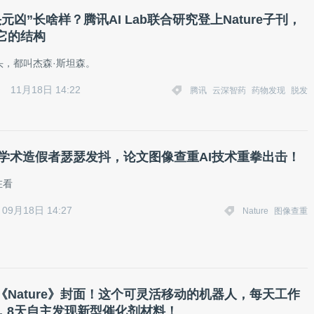
元凶”长啥样？腾讯AI Lab联合研究登上Nature子刊，
它的结构
头，都叫杰森·斯坦森。
11月18日 14:22
腾讯
云深智药
药物发现
脱发
re：学术造假者瑟瑟发抖，论文图像查重AI技术重拳出击！
在看
09月18日 14:27
Nature
图像查重
《Nature》封面！这个可灵活移动的机器人，每天工作
小时，8天自主发现新型催化剂材料！