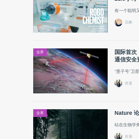
有一个聪明
贝爽
国际首次
业界
通信安全
“墨子号”卫
肖漫
Natu
业界
站在生物学
肖漫