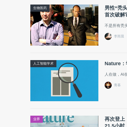
男性“秃头
生物医药
首次破解
不是所有秃
李雨晨
Natu
人工智能学术
人在做，AI
青暮
再次登上
业界
21.5