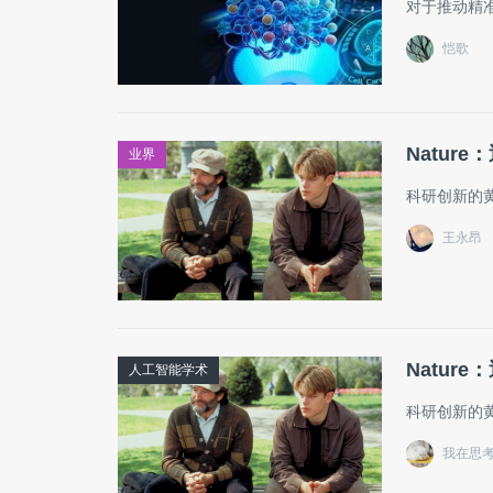
对于推动精
恺歌
Natu
业界
科研创新的
王永昂
Natu
人工智能学术
科研创新的
我在思