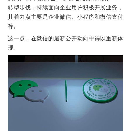
开
转型步伐，持续面向企业用户积极开展业务，
其着力点主要是企业微信、小程序和微信支付
课
等。
活
这一点，在微信的最新公开动向中得以重新体
现。
动
中
心
GAIR
专