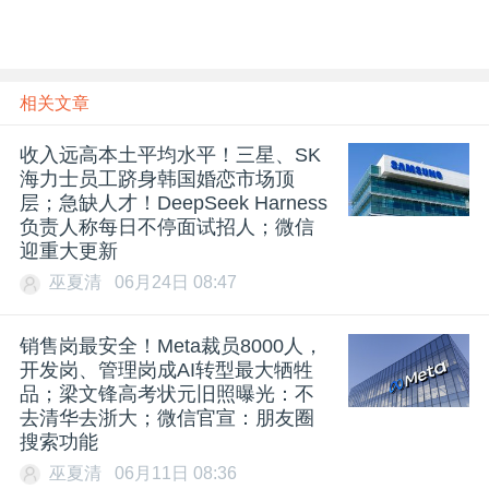
相关文章
收入远高本土平均水平！三星、SK
海力士员工跻身韩国婚恋市场顶
层；急缺人才！DeepSeek Harness
负责人称每日不停面试招人；微信
迎重大更新
巫夏清
06月24日 08:47
销售岗最安全！Meta裁员8000人，
开发岗、管理岗成AI转型最大牺牲
品；梁文锋高考状元旧照曝光：不
去清华去浙大；微信官宣：朋友圈
搜索功能
巫夏清
06月11日 08:36