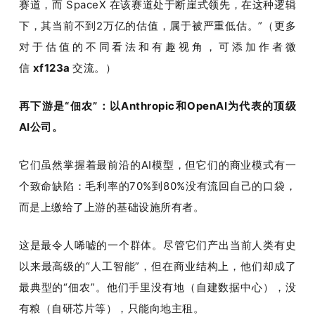
赛道，而 SpaceX 在该赛道处于断崖式领先，在这种逻辑
下，其当前不到2万亿的估值，属于被严重低估。”（
更多
对于估值的不同看法和有趣视角，可添加作者微
信 
xf123a 
交流。）
再下游是“佃农”：以Anthropic和OpenAI为代表的顶级
AI公司。
它们虽然掌握着最前沿的AI模型，但它们的商业模式有一
个致命缺陷：毛利率的70%到80%没有流回自己的口袋，
而是上缴给了上游的基础设施所有者。
这是最令人唏嘘的一个群体。尽管它们产出当前人类有史
以来最高级的“人工智能”，但在商业结构上，他们却成了
最典型的“佃农”。他们手里没有地（自建数据中心），没
有粮（自研芯片等），只能向地主租。