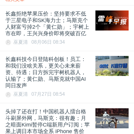
长鑫拒绝苹果压价：坚持要求不低
于三星电子和SK海力士；马斯克个
人财富亏掉2个「黄仁勋」；宇树上
市在即，王兴兴身价即将突破百亿
巫夏清
08月06日 08:34
长鑫科技今日登陆科创板！员工：
和我们没啥关系，更关心未来薪
资、待遇；日方拆完宇树机器人，
认输了；黄仁勋、马斯克就中国AI
同日发声
巫夏清
07月27日 08:54
头掉了还在打！中国机器人擂台格
斗刷屏外网，马斯克：很有趣；月
之暗面Kimi暂停C端新用户订阅；苹
果上调日本市场全系 iPhone 售价