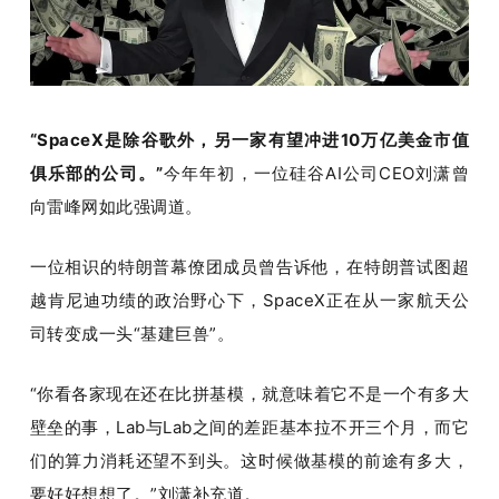
开
课
活
“SpaceX是除谷歌外，
另一家
有望冲进10万亿美金市值
俱乐部的公司。”
今年年初，一位硅谷AI公司CEO刘潇曾
动
向雷峰网如此强调道。
一位相识的特朗普幕僚团成员曾告诉他，在特朗普试图超
中
越肯尼迪功绩的政治野心下，SpaceX正在从一家航天公
司转变成一头“基建巨兽”。
心
“你看各家现在还在比拼基模，就意味着它不是一个有多大
GAIR
壁垒的事，Lab与Lab之间的差距基本拉不开三个月，而它
们的算力消耗还望不到头。这时候做基模的前途有多大，
专
要好好想想了。”
刘潇补充道。