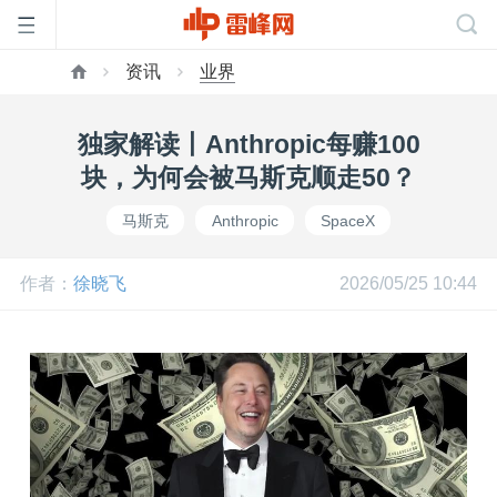
资讯
业界
首
独家解读丨Anthropic每赚100
页
块，为何会被马斯克顺走50？
马斯克
Anthropic
SpaceX
雷
作者：
徐晓飞
2026/05/25 10:44
峰
网
公