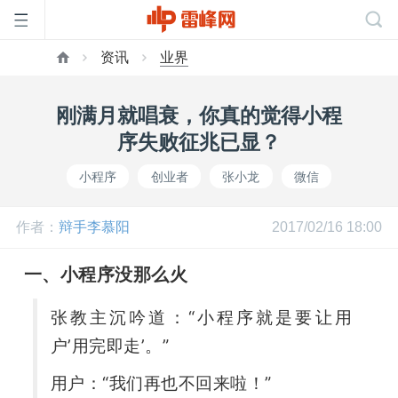
资讯
业界
首
刚满月就唱衰，你真的觉得小程
页
序失败征兆已显？
小程序
创业者
张小龙
微信
雷
作者：
辩手李慕阳
2017/02/16 18:00
峰
一、小程序没那么火
网
张教主沉吟道：“小程序就是要让用
户’用完即走’。”
公
用户：“我们再也不回来啦！”