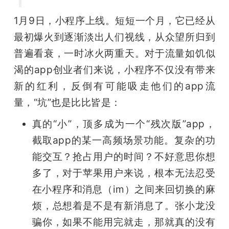
开
1月9日，小程序上线。短短一个月，它已经从
课
最初爆火到逐渐淡出人们视线，从众望所归到
普遍看衰，一时冰火两重天。对于流量如饥似
活
渴的app创业者们来说，小程序不仅没有带来
新的红利，反倒有可能吸走他们的app流
动
量，“坑”也是比比皆是：
真的“小”，顶多成为一个“残次版”app，
中
截取app的某一高频场景功能。复杂的功
心
能交互？抢占用户的时间？不好意思你想
多了，对于苹果用户来说，根本无法忍受
GAIR
在小程序和消息（im）之间来回切换的麻
烦，总想着是不是有新消息了。张小龙没
专
骗你，如果不能用完就走，那就真的没有