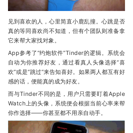
开
课
见到喜欢的人，心里简直小鹿乱撞。心跳是否
真的等同喜欢尚不知道，但有个团队则准备拿
活
它来帮大家找对象。
App参考了“约炮软件”Tinder的逻辑。系统会
动
自动为你推荐好友，通过看真人头像选择“喜
欢”或是“跳过”来告知喜好。如果两人都互有好
中
感的话，便能真的成为好友。
心
而与Tinder不同的是，用户只需要盯着Apple 
Watch上的头像，系统便会根据当前心率来帮
GAIR
你作选择——你甚至都不用亲自动手。
专