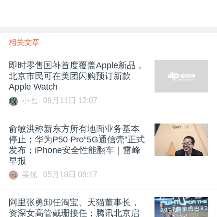
相关文章
即时零售国补首度覆盖Apple新品，
北京市民可在美团闪购预订新款
Apple Watch
小七
09月11日 12:07
​俞敏洪称新东方所有地面业务基本
停止；华为P50 Pro“5G通信壳”正式
发布；iPhone安全性能翻车｜雷峰
早报
吴优
05月18日 09:17
阿里张勇卸任淘宝、天猫董事长，
资深女高管戴珊接任；腾讯北京启