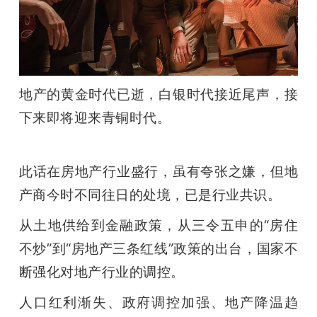
开
课
活
地产的黄金时代已逝，白银时代接近尾声，接
下来即将迎来青铜时代。
动
此话在房地产行业盛行，虽有夸张之嫌，但地
中
产商今时不同往日的处境，已是行业共识。
心
从土地供给到金融政策，从三令五申的“房住
不炒”到“房地产三条红线”政策的出台，国家不
GAIR
断强化对地产行业的调控。
专
人口红利渐失、政府调控加强、地产降温趋