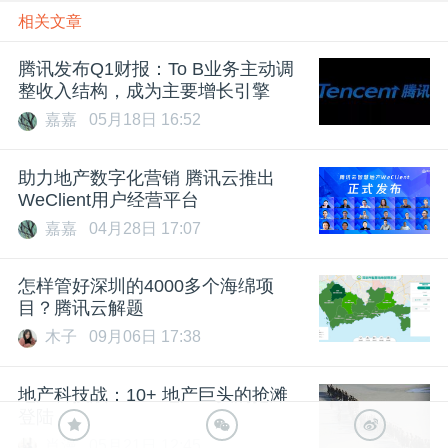
相关文章
腾讯发布Q1财报：To B业务主动调
整收入结构，成为主要增长引擎
嘉嘉
05月18日 16:52
助力地产数字化营销 腾讯云推出
WeClient用户经营平台
嘉嘉
04月28日 17:07
怎样管好深圳的4000多个海绵项
目？腾讯云解题
木子
09月06日 17:38
地产科技战：10+ 地产巨头的抢滩
登陆
肖漫
05月21日 12:45