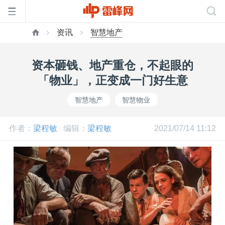
资讯
智慧地产
首
资本砸钱、地产重仓，不起眼的
页
「物业」，正变成一门好生意
智慧地产
智慧物业
雷
作者：
梁程敏
编辑：
梁程敏
2021/07/14 11:12
峰
网
公