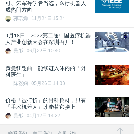
可、朱军等学者当选，医疗机器人
成热门方向
郭瑞婵
11月24日 15:24
9月18日，2022第二届中国医疗机器
人产业创新大会在深圳召开！
吴彤
06月22日 10:40
费曼狂想曲：能够进入体内的「外
科医生」
陈彩娴
05月26日 14:33
价格「被打折」的骨科耗材，只有
「手术机器人」才能替它接上
吴彤
04月12日 14:22
联系我们
关于我们
意见反馈