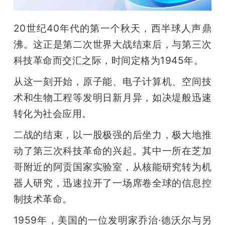
开
20世纪40年代的第一个秋天，西半球人声鼎
课
沸。这正是第二次世界大战结束后，与第三次
科技革命而交汇之际，时间定格为1945年。
活
从这一刻开始，原子能、电子计算机、空间技
动
术和生物工程等发明日新月异，如决堤般迅速
转化为社会应用。
中
二战的结束，以一股极强的后坐力，极大地推
动了第三次科技革命的兴起。其中一所在芝加
心
哥附近的阿贡国家实验室，从核能研究转为机
器人研究，迅速拉开了一场席卷全球的信息控
GAIR
制技术革命。
专
1959年，美国的一位发明家乔治·德沃尔与另