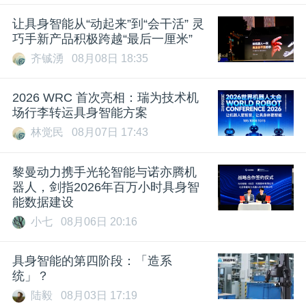
让具身智能从“动起来”到“会干活” 灵
巧手新产品积极跨越“最后一厘米”
齐铖湧
08月08日 18:35
2026 WRC 首次亮相：瑞为技术机
场行李转运具身智能方案
林觉民
08月07日 17:43
黎曼动力携手光轮智能与诺亦腾机
器人，剑指2026年百万小时具身智
能数据建设
小七
08月06日 20:16
具身智能的第四阶段：「造系
统」？
陆毅
08月03日 17:19