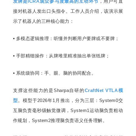
发牌是ICRA观众参与度最高的互动环节
，用户可直
接对机器人发出口头指令。工作人员介绍，该演示展
示了机器人的三种核心能力：
▪ 
多模态逻辑推理
：
听懂并判断用户要牌或不要牌；
▪ 
手部精细操作：从牌堆里精准抽出单张纸牌；
▪ 
系统级协
同：手、眼、脑的协同配合。
支撑这些能力的是Sharpa自研的
CraftNet VTLA模
型
。模型于2026年1月推出，分为三层：System0交
互脑负责毫秒级触觉微调，System1运动脑负责粗动
作规划，System2推理脑负责语义任务理解。