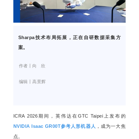
开
课
Sharpa技术布局拓展，正在自研数据采集方
活
案。
动
    作者丨向   欣
中
    编辑丨高景辉
心
GAIR
ICRA 2026期间，英伟达在GTC Taipei上发布的
NVIDIA Isaac GR00T参考人形机器人
，成为一大焦
专
点。