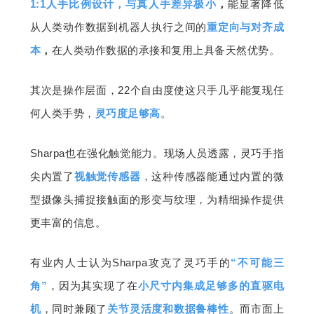
1:1人手比例设计，与真人手差异极小
，
能显著降低
从人类动作数据到机器人执行之间的
重定向与对齐成
本
，
在人类动作数据的承接和复用上具备天然优势。
其次是操作层面，22个自由度使这只手几乎能复现任
何人类手势，
灵巧度足够高
。
Sharpa也在强化触觉能力。现场人员透露，灵巧手指
尖内置了
视触觉传感器
，这种传感器能通过内置的微
型摄像头捕捉接触面的形变与纹理，为精细操作提供
更丰富的信息。
有业内人士认为Sharpa攻克了灵巧手的
“不可能三
角”
，因为其实现了在
小尺寸内集成足够多的直驱电
机
，同时兼顾了
关节灵活度和数据鲁棒性
。而市面上