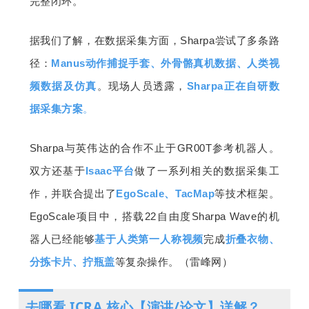
完整闭环。
据我们了解，在数据采集方面，Sharpa尝试了多条路
径：
Manus动作捕捉手套、外骨骼真机数据、人类视
频数据及仿真
。现场人员透露，
Sharpa正在自研数
据采集方案
。
Sharpa与英伟达的合作不止于GR00T参考机器人。
双方还基于
Isaac平台
做了一系列相关的数据采集工
作，并联合提出了
EgoScale、TacMap
等技术框架。
EgoScale项目中，搭载22自由度Sharpa Wave的机
器人已经能够
基于人类第一人称视频
完成
折叠衣物、
分拣卡片、拧瓶盖
等复杂操作。（雷峰网）
去哪看 ICRA 核心【演讲/论文】详解？