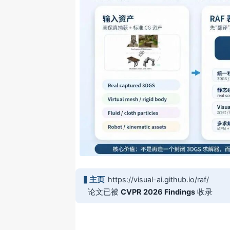
▍主页
https://visual-ai.github.io/raf/
论文已被
CVPR 2026 Findings
收录