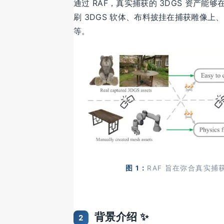
通过 RAF，真实捕获的 3DGS 资产
刷 3DGS 软体、布料披挂在捕获雕像上
等。
图 1：
RAF 旨在弥合真实捕
背景介绍 ✨
2