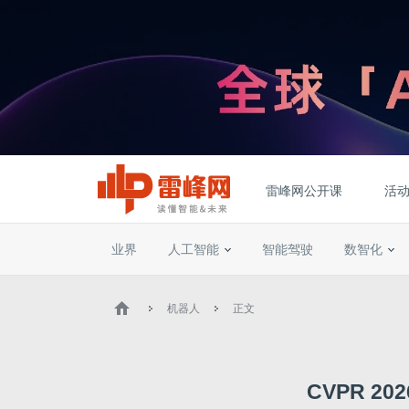
雷峰网公开课
活
业界
人工智能
智能驾驶
数智化
机器人
正文
CVPR 202