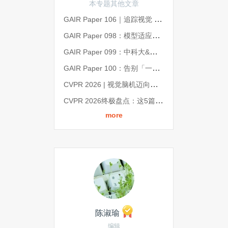
本专题其他文章
GAIR Paper 106｜追踪视觉 Token 的演化轨迹，实现无损压缩与 60% 推理加速｜CVPR 2026
GAIR Paper 098：模型适应性研究盘点：从保留旧知识，到适应真实世界 | CVPR 2026
GAIR Paper 099：中科大&智象未来：强模型打底、轻模型精修，重塑视频超分体验丨CVPR 2026
GAIR Paper 100：告别「一属性一训练」，美图&北交大提出统一属性编辑框架 All-in-One Slider | CVPR 202
CVPR 2026 | 视觉脑机迈向双向交互！神经流模型 NeuroFlow 打通视觉与神经的双向通道
CVPR 2026终极盘点：这5篇论文、1个演讲、3个展台，藏着计算机视觉下一个十年的答案
more
陈淑瑜
编辑