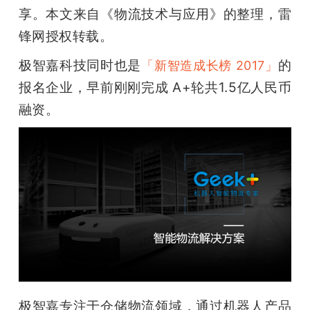
开
享。本文来自《物流技术与应用》的整理，雷
锋网授权转载。
课
极智嘉科技同时也是
的
「新智造成长榜 2017」
活
报名企业，早前刚刚完成 A+轮共1.5亿人民币
融资。
动
中
心
GAIR
专
极智嘉专注于仓储物流领域，通过机器人产品