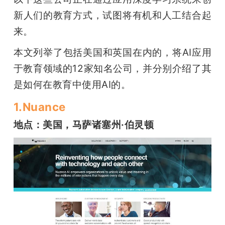
开
新人们的教育方式，试图将有机和人工结合起
来。
课
本文列举了包括美国和英国在内的，将AI应用
活
于教育领域的12家知名公司，并分别介绍了其
是如何在教育中使用AI的。
动
1.Nuance
中
地点：美国，马萨诸塞州·伯灵顿
心
GAIR
专