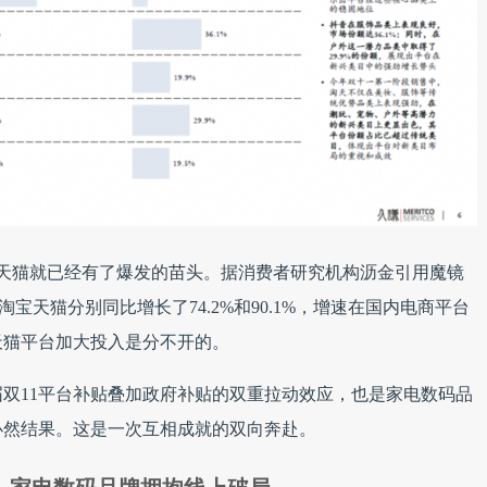
在天猫就已经有了爆发的苗头。据消费者研究机构沥金引用魔镜
宝天猫分别同比增长了74.2%和90.1%，增速在国内电商平台
天猫平台加大投入是分不开的。
双11平台补贴叠加政府补贴的双重拉动效应，也是家电数码品
必然结果。这是一次互相成就的双向奔赴。