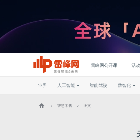
雷峰网公开课
活
业界
人工智能
智能驾驶
数智化
智慧零售
正文