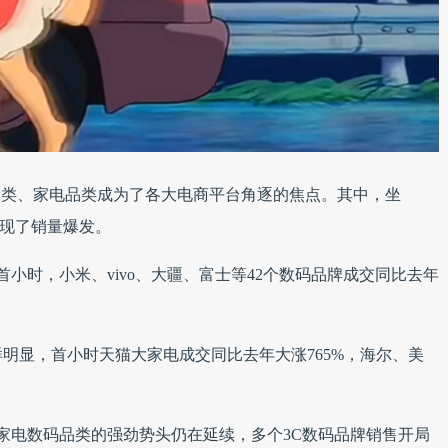
码品类、家电品类成为了各大电商平台角逐的焦点。其中，坐
实现了销量爆发。
售首小时，小米、vivo、大疆、富士等42个数码品牌成交同比去年
。
明显，首小时天猫大家电成交同比去年大涨765%，海尔、美
猫家电数码品类的强劲势头仍在延续，多个3C数码品牌销售开局