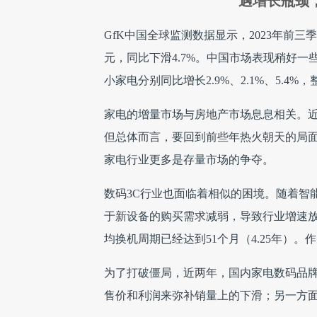
遇增长瓶颈
GfK中国全球监测数据显示，2023年前
元，同比下滑4.7%。中国市场表现稍好一
小家电分别同比增长2.9%、2.1%、5.4%
家电的增量市场与房地产市场息息相关。
但总体而言，要回到前些年热火朝天的局
家电行业更多是存量市场的争夺。
数码3C行业也面临着相似的困境。随着智
于新设备的购买需求减弱，导致行业增速放
均换机周期已经达到51个月（4.25年）。作
为了打破僵局，近两年，国内家电数码品牌
售价和利润来弥补销量上的下滑；另一方