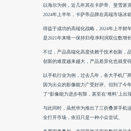
以海尔为例，近几年其在卡萨帝、斐雪派
2024年上半年，卡萨帝品牌在高端市场
得益于成功的高端化战略，2024年上半财
是2021年来唯一保持归母净利润双位数增
不过，产品高端化高度依赖于技术创新，
创新的难度越来越大，产品差异化也就变
以手机行业为例，过去几年，各大手机厂商猛卷影
因为出众的影像能力广受好评。但到了今
了“影像能力进步有限，甚至在‘堆料’上出
与此同时，虽然华为推出了三折叠屏手机这
全打开市场，依旧只是一种小众尝试。