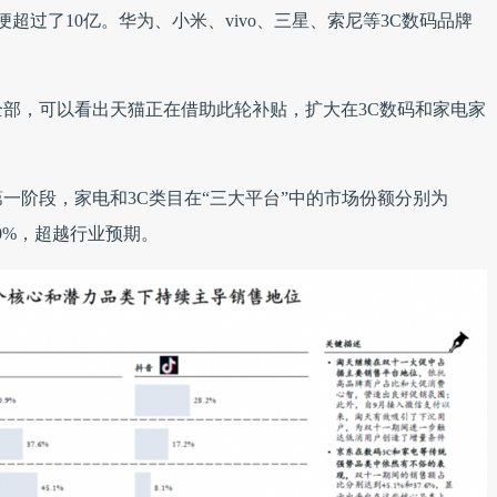
超过了10亿。华为、小米、vivo、三星、索尼等3C数码品牌
部，可以看出天猫正在借助此轮补贴，扩大在3C数码和家电家
一阶段，家电和3C类目在“三大平台”中的市场份额分别为
260%，超越行业预期。