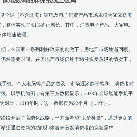
，家电数码品牌拥抱线上破局
三季度全球（不含北美）家电及电子消费产品市场规模为5860亿美
些，整体实现了4.1%的正增长。其中，消费电子产品、大家电、
，整体增速放缓。
近期，在国家一系列利好政策的刺激下，房地产市场逐渐回暖。
面仍然需要时间。在房地产市场仍处于稳健恢复阶段的情况下，
能手机、个人电脑等产品的普及，市场逐渐趋于饱和。消费者对
缓。以手机为例，有第三方数据显示，2023年全球智能手机平
为对比，2018年时，这一数据仅为22个月（1.8年）。
纷纷开启了高端化战略，一方面希望“以价补量”，通过更高的
面希望通过更新的功能和体验来激发消费者的换新需求。