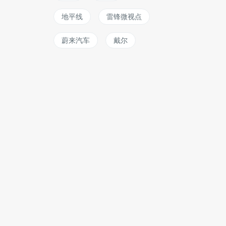
地平线
雷锋微视点
蔚来汽车
戴尔