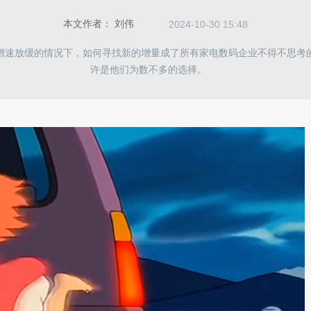
本文作者：
刘伟
2024-10-30 15:48
增速放缓的情况下，如何寻找新的增量成了所有家电数码企业不得不思考
许是他们为数不多的选择。