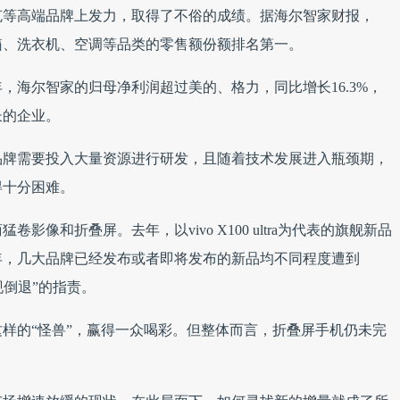
克等高端品牌上发力，取得了不俗的成绩。据海尔智家财报，
冰箱、洗衣机、空调等品类的零售额份额排名第一。
年，海尔智家的归母净利润超过美的、格力，同比增长16.3%，
长的企业。
品牌需要投入大量资源进行研发，且随着技术发展进入瓶颈期，
得十分困难。
像和折叠屏。去年，以vivo X100 ultra为代表的旗舰新品
年，几大品牌已经发布或者即将发布的新品均不同程度遭到
现倒退”的指责。
样的“怪兽”，赢得一众喝彩。但整体而言，折叠屏手机仍未完