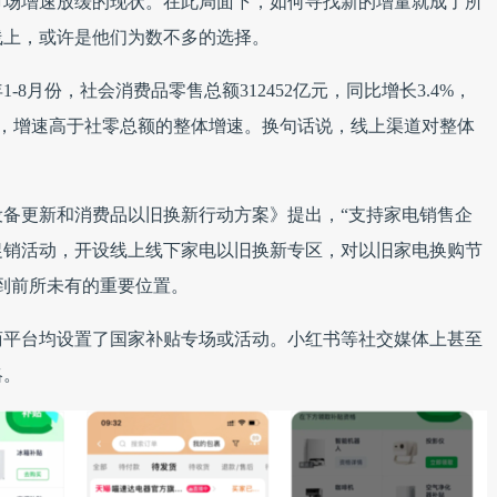
市场增速放缓的现状。在此局面下，如何寻找新的增量就成了所
线上，或许是他们为数不多的选择。
8月份，社会消费品零售总额312452亿元，同比增长3.4%，
.9%，增速高于社零总额的整体增速。换句话说，线上渠道对整体
备更新和消费品以旧换新行动方案》提出，“支持家电销售企
促销活动，开设线上线下家电以旧换新专区，对以旧家电换购节
到前所未有的重要位置。
商平台均设置了国家补贴专场或活动。小红书等社交媒体上甚至
略。