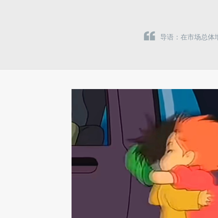
导语：在市场总体