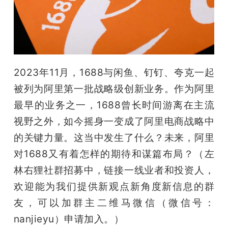
开
课
活
2023年11月，1688与闲鱼、钉钉、夸克一起
被列为阿里第一批战略级创新业务。作为阿里
动
最早的业务之一，1688曾长时间游离在主流
视野之外，如今摇身一变成了阿里电商战略中
中
的关键力量。这当中发生了什么？未来，阿里
对1688又有着怎样的期待和谋篇布局？
（左
心
林右狸社群招募中，链接一线业者和投资人，
GAIR
欢迎能为我们提供新观点新角度新信息的群
友，可以加群主二维马微信（微信号：
专
nanjieyu）申请加入。）