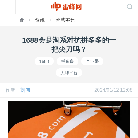
资讯
智慧零售
首
1688会是淘系对抗拼多多的一
页
把尖刀吗？
1688
拼多多
产业带
雷
大牌平替
峰
作者：
刘伟
2024/01/12 12:08
网
公