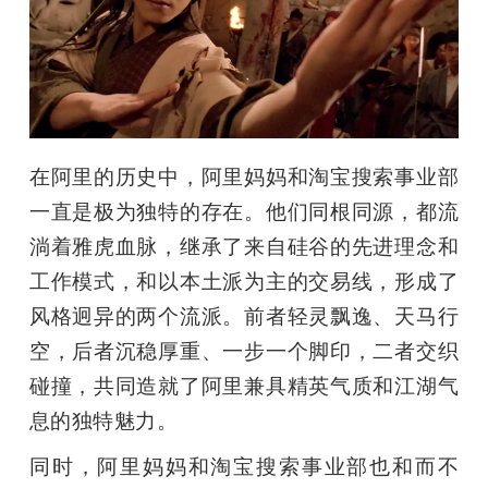
开
课
活
在阿里的历史中，阿里妈妈和淘宝搜索事业部
动
一直是极为独特的存在。他们同根同源，都流
淌着雅虎血脉，继承了来自硅谷的先进理念和
中
工作模式，和以本土派为主的交易线，形成了
风格迥异的两个流派。前者轻灵飘逸、天马行
心
空，后者沉稳厚重、一步一个脚印，二者交织
碰撞，共同造就了阿里兼具精英气质和江湖气
GAIR
息的独特魅力。
专
同时，阿里妈妈和淘宝搜索事业部也和而不