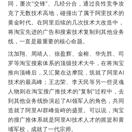
同，屡次“交锋”、几经分合，通过良性竞争攻
题
克了无数技术高地，碰撞出了属于阿里技术的
黄金时代。在阿里后续的几次技术大改造中，
爱
将淘宝先进的广告和搜索技术复制到其他业务
线，一直是最重要的核心命题。
搞
沈加翔、周靖人、徐盈辉、金榕、华先胜、司
罗等淘宝搜索体系的顶级技术大牛，在将淘宝
机
推向顶峰后，又汇聚在达摩院，筑就了阿里AI
技术的最高峰；王志荣、李天民等另一些灵魂
人物则在淘宝搜广推技术的“复制”过程中，去
到其他业务线扮演起了AI领军人的角色，共同
造就了阿里AI群峰耸峙的盛景。可以说，淘宝
的搜广推体系就是阿里AI技术人才的摇篮和黄
埔军校，成就了一代宗师。