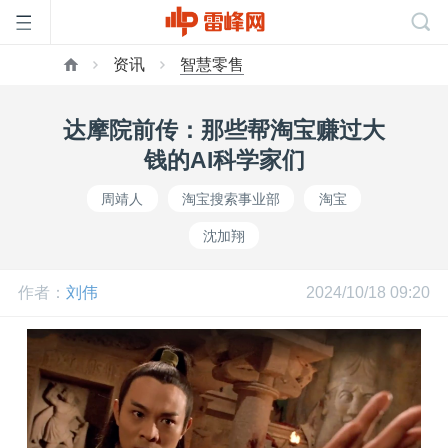
资讯
智慧零售
首
达摩院前传：那些帮淘宝赚过大
页
钱的AI科学家们
周靖人
淘宝搜索事业部
淘宝
雷
沈加翔
峰
作者：
刘伟
2024/10/18 09:20
网
公