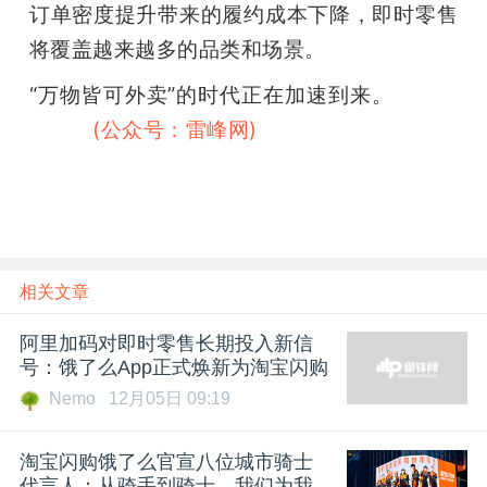
订单密度提升带来的履约成本下降，即时零售
将覆盖越来越多的品类和场景。
“万物皆可外卖”的时代正在加速到来。
雷峰网
雷峰网
(公众号：雷峰网)
雷峰网
相关文章
阿里加码对即时零售长期投入新信
号：饿了么App正式焕新为淘宝闪购
Nemo
12月05日 09:19
淘宝闪购饿了么官宣八位城市骑士
代言人：从骑手到骑士，我们为我