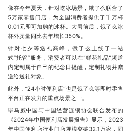
像在今年夏天，针对吃冰场景，饿了么联合了
5万家零售门店，为全国消费者提供了千万杯
0.01元即可加购的冰杯。大暑前后，饿了么冰
杯外卖量同比去年增长350%。
针对七夕等送礼高峰，饿了么上线了一站
式“托管”服务，消费者可以在“鲜花礼品”频道
内定制属于自己的纪念日提醒，定制礼物并赠
送给送礼对象。
此外，“24小时便利店”也是饿了么等即时零售
平台正在发力的重点场景之一。
毕马威中国与中国经营连锁协会联合发布的
《2024年中国便利店发展报告》显示，2023
年中国便利店行业门店规模突破32.1万家，同