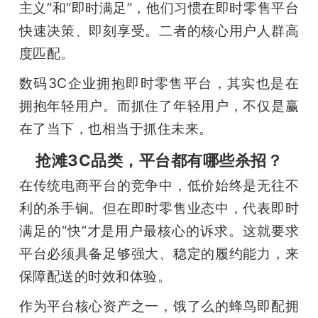
主义”和“即时满足”，他们习惯在即时零售平台
快速决策、即刻享受。二者的核心用户人群高
度匹配。
数码3C企业拥抱即时零售平台，其实也是在
拥抱年轻用户。而抓住了年轻用户，不仅是赢
在了当下，也相当于抓住未来。
抢滩3C品类，平台都有哪些杀招？
在传统电商平台的竞争中，低价始终是无往不
利的杀手锏。但在即时零售业态中，代表即时
满足的“快”才是用户最核心的诉求。这就要求
平台必须具备足够强大、稳定的履约能力，来
保障配送的时效和体验。
作为平台核心资产之一，饿了么的蜂鸟即配拥