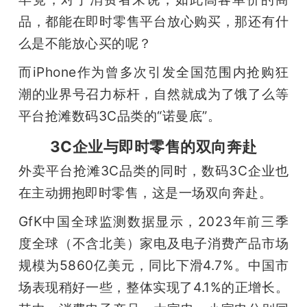
品，都能在即时零售平台放心购买，那还有什
么是不能放心买的呢？
而iPhone作为曾多次引发全国范围内抢购狂
潮的业界号召力标杆，自然就成为了饿了么等
平台抢滩数码3C品类的“诺曼底”。
3C企业与即时零售的双向奔赴
外卖平台抢滩3C品类的同时，数码3C企业也
在主动拥抱即时零售，这是一场双向奔赴。
GfK中国全球监测数据显示，2023年前三季
度全球（不含北美）家电及电子消费产品市场
规模为5860亿美元，同比下滑4.7%。中国市
场表现稍好一些，整体实现了4.1%的正增长。