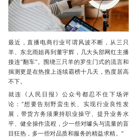
开
课
活
最近，直播电商行业可谓风波不断，从三只
羊、东北雨姐再到董宇辉，几大头部网红主播
动
接连“翻车”。围绕三只羊的罗生门式的流言和
揣测更是在热搜上连续霸榜十几天，热度居高
中
不下。
心
就连《人民日报》公众号都忍不住下场评
论：“想要告别野蛮生长、实现行业良性发
GAIR
展，带货方务须秉持职业操守、提升业务水
平、健全操作流程，少一些对噱头与流量的盲
专
目狂热，多一些对品质和服务的精益求精。”