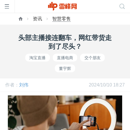
资讯
智慧零售
首
头部主播接连翻车，网红带货走
页
到了尽头？
淘宝直播
直播电商
交个朋友
雷
董宇辉
峰
作者：
刘伟
2024/10/10 18:27
网
公