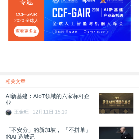
专题
CCF-GAIR
2020 全球人
工智能与机
查看更多文
器人峰会
章
相关文章
AI新基建：AIoT领域的六家标杆企
业
王金旺
12月11日 15:10
「不安分」的新加坡， 「不拼单」
的AI 造城记