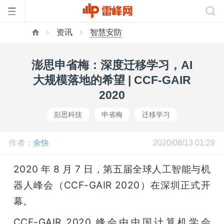
资讯
智慧安防
首
澎思申省梅：深度迁移学习，AI
页
大规模落地的希望 | CCF-GAIR
2020
雷
彭思科技
申省梅
迁移学习
峰
作者：
余快
2020/08/13 01:29
网
2020 年 8 月 7 日，第五届全球人工智能与机
器人峰会（CCF-GAIR 2020）在深圳正式开
公
幕。
CCF-GAIR 2020 峰会由中国计算机学会