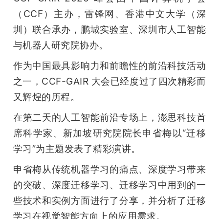
开
（CCF）主办，雷锋网、香港中文大学（深
圳）联合承办，鹏城实验室、深圳市人工智能
课
与机器人研究院协办。
活
作为中国最具影响力和前瞻性的前沿科技活动
之一，CCF-GAIR 大会已经度过了四次精彩而
动
又辉煌的历程。
在第二天的人工智能前沿专场上，澎思科技首
中
席科学家、新加坡研究院院长申省梅以“迁移
学习”为主题发表了精彩演讲。
心
申省梅从传统机器学习的痛点、深度学习带来
GAIR
的突破、深度迁移学习、迁移学习中用到的一
些技术和实例方面进行了分享，并分析了迁移
专
学习在视觉智能方向上的应用需求。