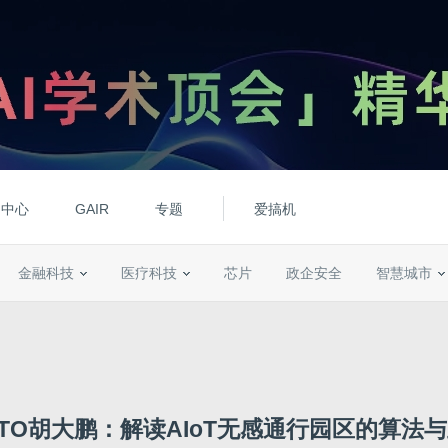
动中心
GAIR
专题
爱搞机
金融科技
医疗科技
芯片
政企安全
智慧城市
TO胡大鹏：解读AIoT无感通行园区的算法