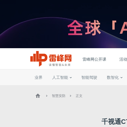
雷峰网公开课
活
业界
人工智能
智能驾驶
数智化
智慧安防
正文
千视通C