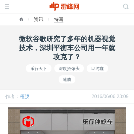
资讯
特写
首
微软谷歌研究了多年的机器视觉
页
技术，深圳平衡车公司用一年就
攻克了？
雷
乐行天下
深度摄像头
邱纯鑫
速腾
峰
作者：
程弢
2016/06/06 23:09
网
公