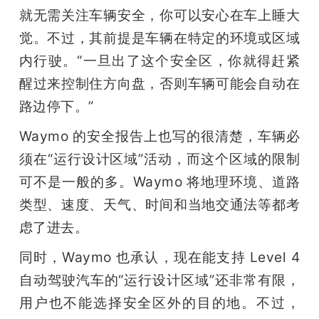
就无需关注车辆安全，你可以安心在车上睡大
觉。不过，其前提是车辆在特定的环境或区域
内行驶。“一旦出了这个安全区，你就得赶紧
醒过来控制住方向盘，否则车辆可能会自动在
路边停下。”
Waymo 的安全报告上也写的很清楚，车辆必
须在“运行设计区域”活动，而这个区域的限制
可不是一般的多。Waymo 将地理环境、道路
类型、速度、天气、时间和当地交通法等都考
虑了进去。
同时，Waymo 也承认，现在能支持 Level 4 
自动驾驶汽车的“运行设计区域”还非常有限，
用户也不能选择安全区外的目的地。不过，