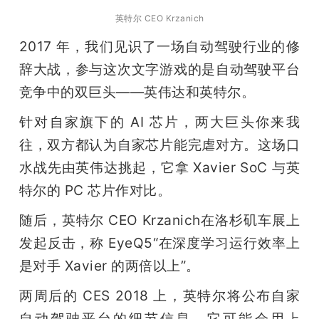
英特尔 CEO Krzanich
2017 年，我们见识了一场自动驾驶行业的修
辞大战，参与这次文字游戏的是自动驾驶平台
竞争中的双巨头——英伟达和英特尔。
针对自家旗下的 AI 芯片，两大巨头你来我
往，双方都认为自家芯片能完虐对方。这场口
水战先由英伟达挑起，它拿 Xavier SoC 与英
特尔的 PC 芯片作对比。
随后，英特尔 CEO Krzanich在洛杉矶车展上
发起反击，称 EyeQ5“在深度学习运行效率上
是对手 Xavier 的两倍以上”。
两周后的 CES 2018 上，英特尔将公布自家
自动驾驶平台的细节信息。它可能会用上 