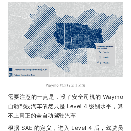
Waymo 的运行设计区域
需要注意的一点是，没了安全司机的 Waymo 
自动驾驶汽车依然只是 Level 4 级别水平，算
不上真正的全自动驾驶汽车。
根据 SAE 的定义，进入 Level 4 后，驾驶员