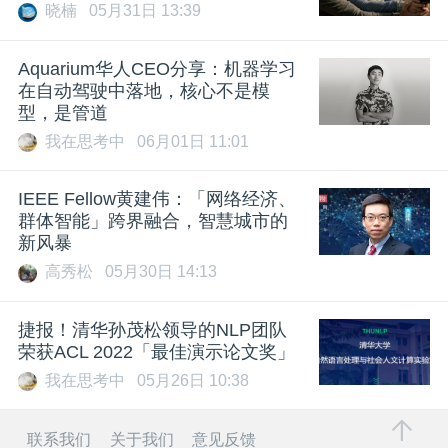
晓楠
05月31日 13:39
Aquarium华人CEO分享：机器学习
在自动驾驶中落地，核心不是模
型，是管道
我在思考中
06月01日 11:01
IEEE Fellow黄建伟：「网络经济、
群体智能」跨界融合，智慧城市的
新风暴
高秀松
05月30日 14:13
捷报！清华孙茂松领导的NLP团队
荣获ACL 2022「最佳演示论文奖」
我在思考中
05月26日 10:38
联系我们
关于我们
意见反馈