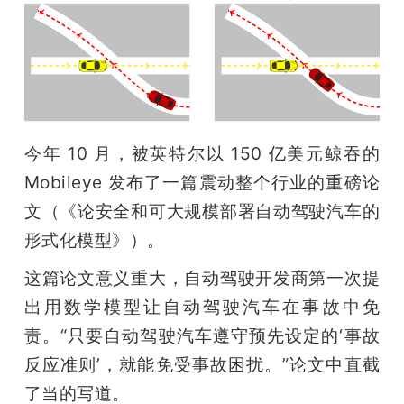
今年 10 月，被英特尔以 150 亿美元鲸吞的 
Mobileye 发布了一篇震动整个行业的重磅论
文（《论安全和可大规模部署自动驾驶汽车的
形式化模型》）。
这篇论文意义重大，自动驾驶开发商第一次提
出用数学模型让自动驾驶汽车在事故中免
责。“只要自动驾驶汽车遵守预先设定的‘事故
反应准则’，就能免受事故困扰。”论文中直截
了当的写道。