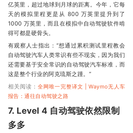
亿英里，超过地球到月球的距离。今年，它每
天的模拟里程更是从 800 万英里提升到了 
1000 万英里，而且在模拟中自动驾驶软件啃
得可都是硬骨头。
有观察人士指出：“想通过累积测试里程教会
自动驾驶汽车人类常识有些不现实，因为我们
还需要基于安全常识的自动驾驶汽车标准，而
这是整个行业的阿克琉斯之踵。”
相关阅读：
全网唯一完整译文 | Waymo无人车
报告：通往自动驾驶之路
7. Level 4 自动驾驶依然限制
多多