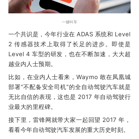
一键叫车
一个共识是，今年行业在 ADAS 系统和 Level 
2 传感器技术上取得了长足的进步。即使是 
Level 4 车型的研发，也在不断加速，大大超
越业内人士预期。
比如，在业内人士看来，Waymo 敢在凤凰城
部署“不配备安全司机”的全自动驾驶汽车就是
无比自信的表现，这也是 2017 年自动驾驶行
业最大的里程碑。
接下里，雷锋网就带大家一起回望 2017 年，
看看今年自动驾驶汽车发展的重大历史时刻。