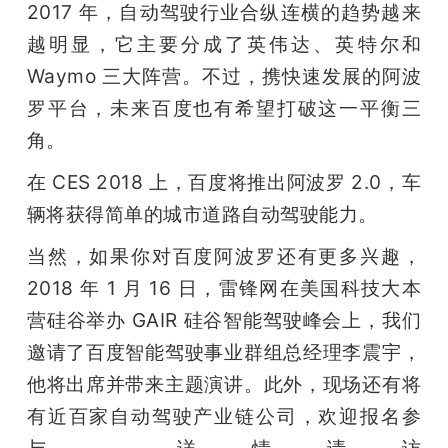
2017 年，自动驾驶行业合纵连横的趋势越来
越明显，它主要分成了英伟达、英特尔和 
Waymo 三大阵营。不过，携快速发展的阿波
罗平台，未来百度也有希望打破这一平衡三
角。
在 CES 2018 上，百度将推出阿波罗 2.0，车
辆将获得简单的城市道路自动驾驶能力。
当然，如果你对百度阿波罗还有更多兴趣，
2018 年 1 月 16 日，雷锋网在美国科技大本
营硅谷举办 GAIR 硅谷智能驾驶峰会上，我们
邀请了百度智能驾驶事业群组总经理李震宇，
他将出席并带来主题演讲。此外，现场还有将
有近百家自动驾驶产业链公司，欢迎报名参