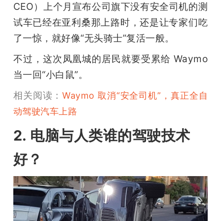
CEO）上个月宣布公司旗下没有安全司机的测
试车已经在亚利桑那上路时，还是让专家们吃
了一惊，就好像“无头骑士”复活一般。
不过，这次凤凰城的居民就要受累给 Waymo 
当一回“小白鼠”。
相关阅读：
Waymo 取消“安全司机”，真正全自
动驾驶汽车上路
2. 电脑与人类谁的驾驶技术
好？