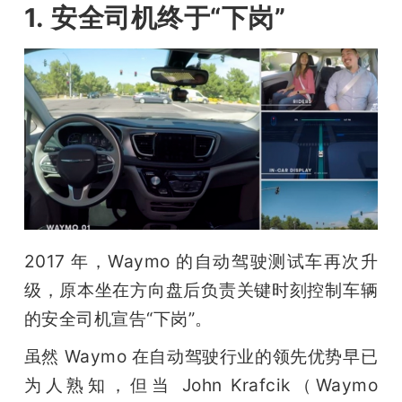
1. 安全司机终于“下岗”
2017 年，Waymo 的自动驾驶测试车再次升
级，原本坐在方向盘后负责关键时刻控制车辆
的安全司机宣告“下岗”。
虽然 Waymo 在自动驾驶行业的领先优势早已
为人熟知，但当 John Krafcik（Waymo 