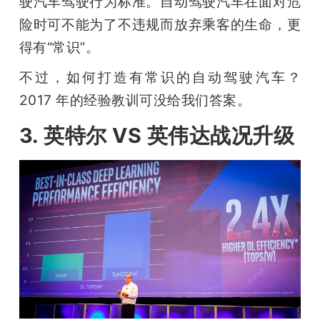
驶汽车驾驶行为标准。自动驾驶汽车在面对危
险时可不能为了不违规而放弃乘客的生命，更
得有“常识”。
不过，如何打造有常识的自动驾驶汽车？
2017 年的经验教训可没给我们答案。
3. 英特尔 VS 英伟达战况升级