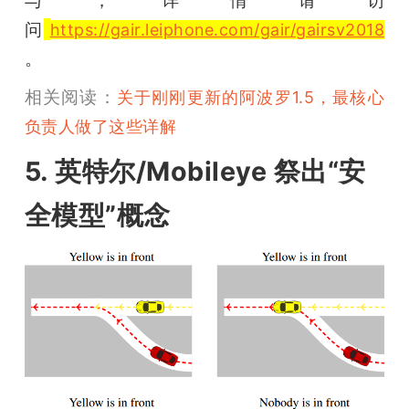
与，详情请访
问
https://gair.leiphone.com/gair/gairsv2018
。
相关阅读：
关于刚刚更新的阿波罗1.5，最核心
负责人做了这些详解
5. 英特尔/Mobileye 祭出“安
全模型”概念