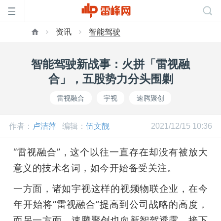
资讯
智能驾驶
首
智能驾驶新战事：火拼「雷视融
页
合」，五股势力分头围剿
雷视融合
宇视
速腾聚创
雷
作者：
卢洁萍
编辑：
伍文靓
2021/12/15 10:36
峰
“雷视融合”，这个以往一直存在却没有被放大
网
意义的技术名词，如今开始备受关注。
一方面，诸如宇视这样的视频物联企业，在今
公
年开始将“雷视融合”提高到公司战略的高度，
而另一方面，速腾聚创也向新智驾透露，接下