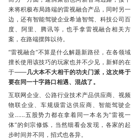
开
来将积极布局路端的雷视融合产品，同时另一
边，还有智能驾驶企业希迪智驾、科技公司百
课
度、阿里、腾讯等，也手拿雷视融合相关方
活
案，在路端摆阵以待。
“雷视融合”不算是什么解题新路径，在各领域
动
擅长使用该技巧的玩家也并不少见，新鲜的在
于——
几大本不大相干的功夫门派，这次终于
中
要在同一十字路口相遇、混战了。
心
互联网企业、公路行业技术产品供应商、视频
物联企业、车规级雷达供应商、智能驾驶企
GAIR
业......五股势力都在拿着同一本名为”雷视一
体“的剑宗修炼，当然细看会发现，各家的起
专
步时间并不同，招式也各异。