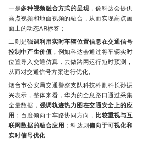
一是
多种视频融合方式的呈现
，像科达会提供
高点视频和地面视频的融合，从而实现高点画
面上的动态AR标签；
二则是
强调利用实时车辆位置信息在交通信号
控制中产生价值
，例如科达会通过将车辆实时
位置导入交通仿真，去做路网运行短时预测，
从而对交通信号方案进行优化。
烟台市公安局交通警察支队科技科副科长孙振
兴表示，整体来看，华为的全息路口通过采集
全量数据，
强调轨迹热力图在交通安全上的应
用
；百度倾向于车路协同方向，
比较重视与互
联网数据的融合应用
；科达则
偏向于可视化和
实时信号优化
。