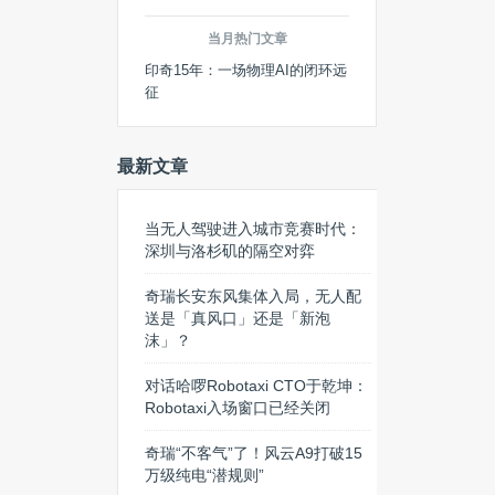
当月热门文章
印奇15年：一场物理AI的闭环远
征
最新文章
当无人驾驶进入城市竞赛时代：
深圳与洛杉矶的隔空对弈
奇瑞长安东风集体入局，无人配
送是「真风口」还是「新泡
沫」？
对话哈啰Robotaxi CTO于乾坤：
Robotaxi入场窗口已经关闭
奇瑞“不客气”了！风云A9打破15
万级纯电“潜规则”