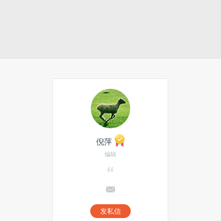
倪萍
编辑
发私信