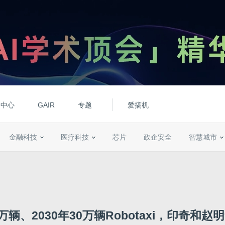
动中心
GAIR
专题
爱搞机
金融科技
医疗科技
芯片
政企安全
智慧城市
万辆、2030年30万辆Robotaxi，印奇和