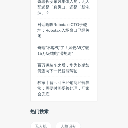
奇瑞长安东风集体入局，无人
配送是「真风口」还是「新泡
沫」？
对话哈啰Robotaxi CTO于乾
坤：Robotaxi入场窗口已经关
闭
奇瑞“不客气”了！风云A9打破
15万级纯电“潜规则”
百万辆装车之后，华为乾崑如
何迈向下一代智能驾驶
独家丨智己回应经销商经营异
常：需要时间妥善处理，厂家
会兜底
热门搜索
无人机
人脸识别