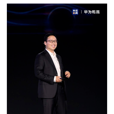
开
课
活
动
中
心
GAIR
专