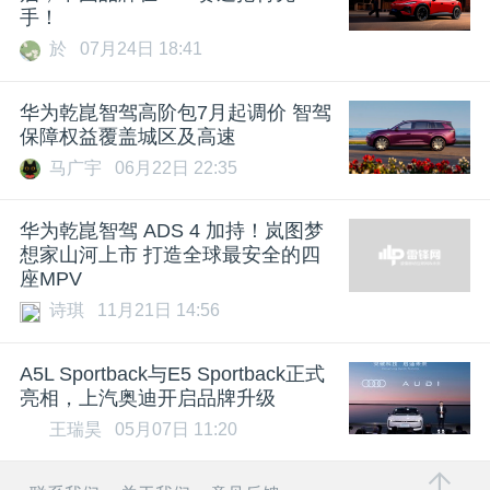
手！
於
07月24日 18:41
华为乾崑智驾高阶包7月起调价 智驾
保障权益覆盖城区及高速
马广宇
06月22日 22:35
华为乾崑智驾 ADS 4 加持！岚图梦
想家山河上市 打造全球最安全的四
座MPV
诗琪
11月21日 14:56
A5L Sportback与E5 Sportback正式
亮相，上汽奥迪开启品牌升级
王瑞昊
05月07日 11:20