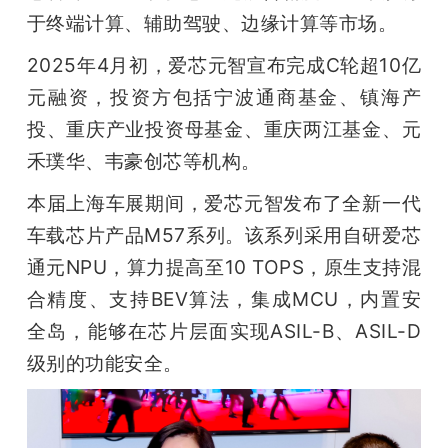
开
于终端计算、辅助驾驶、边缘计算等市场。
2025年4月初，爱芯元智宣布完成C轮超10亿
课
元融资，投资方包括宁波通商基金、镇海产
活
投、重庆产业投资母基金、重庆两江基金、元
禾璞华、韦豪创芯等机构。 
动
本届上海车展期间，爱芯元智发布了全新一代
车载芯片产品M57系列。该系列采用自研爱芯
中
通元NPU，算力提高至10 TOPS，原生支持混
合精度、支持BEV算法，集成MCU，内置安
心
全岛，能够在芯片层面实现ASIL-B、ASIL-D
级别的功能安全。
GAIR
专