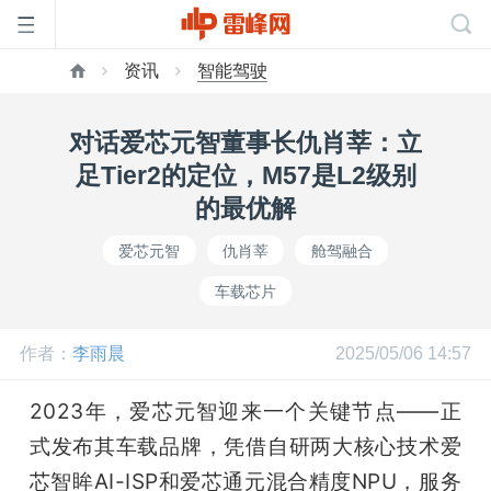
资讯
智能驾驶
首
对话爱芯元智董事长仇肖莘：立
页
足Tier2的定位，M57是L2级别
的最优解
雷
爱芯元智
仇肖莘
舱驾融合
车载芯片
峰
作者：
李雨晨
2025/05/06 14:57
网
2023年，爱芯元智迎来一个关键节点——正
公
式发布其车载品牌，凭借自研两大核心技术爱
芯智眸AI-ISP和爱芯通元混合精度NPU，服务