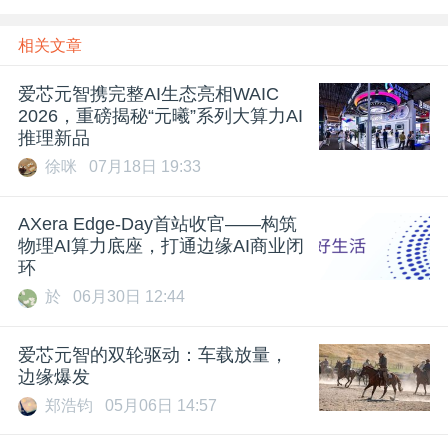
相关文章
爱芯元智携完整AI生态亮相WAIC
2026，重磅揭秘“元曦”系列大算力AI
推理新品
徐咪
07月18日 19:33
AXera Edge-Day首站收官——构筑
物理AI算力底座，打通边缘AI商业闭
环
於
06月30日 12:44
爱芯元智的双轮驱动：车载放量，
边缘爆发
郑浩钧
05月06日 14:57