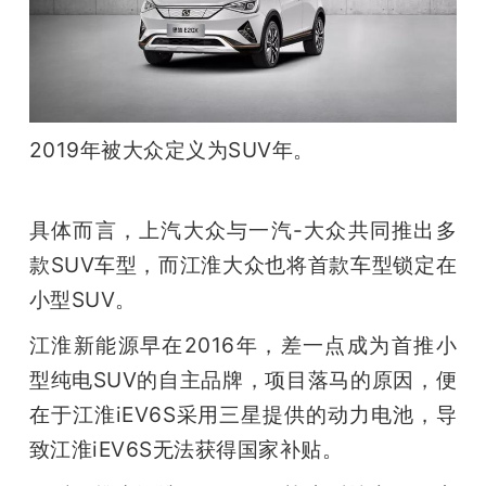
开
课
活
2019年被大众定义为SUV年。
动
具体而言，上汽大众与一汽-大众共同推出多
款SUV车型，而江淮大众也将首款车型锁定在
中
小型SUV。
心
江淮新能源早在2016年，差一点成为首推小
型纯电SUV的自主品牌，项目落马的原因，便
GAIR
在于江淮iEV6S采用三星提供的动力电池，导
致江淮iEV6S无法获得国家补贴。
专