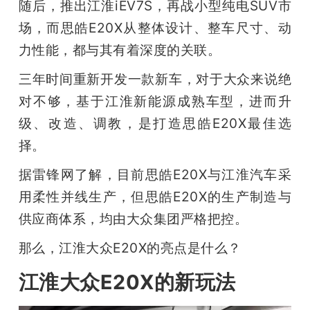
随后，推出江淮iEV7S，再战小型纯电SUV市
题
场，而思皓E20X从整体设计、整车尺寸、动
力性能，都与其有着深度的关联。
爱
三年时间重新开发一款新车，对于大众来说绝
对不够，基于江淮新能源成熟车型，进而升
搞
级、改造、调教，是打造思皓E20X最佳选
择。
机
据雷锋网了解，目前思皓E20X与江淮汽车采
用柔性并线生产，但思皓E20X的生产制造与
供应商体系，均由大众集团严格把控。
那么，江淮大众E20X的亮点是什么？
江淮大众E20X的
新玩法