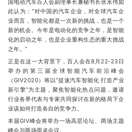
国电动汽车百人会副理事长兼秘书长张永伟如
此认为：“对中国的汽车企业，对全球汽车企
业而言，智能化都是一次新的挑战，也是一个
新的机会。今年是电动化的竞争之年，是智能
化的启动之年，也是企业重构生态的重大挑战
之年。” 
正是在这一大背景下，百人会在8月22-23日
举办的第三届全球智能汽车前沿峰会
（GIV2020）将以“提速汽车智能化 打造产业
新引擎”为主题，聚焦智能化热点问题，邀请
行业各界代表与专家共同探讨在新的格局下企
业该如何打造各自的竞争力。
本届GIV峰会将举办一场高层论坛、两场主题
峰会与两场圆桌会议。