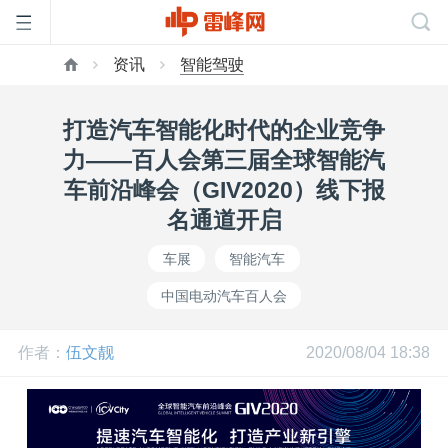
资讯
智能驾驶
首
打造汽车智能化时代的企业竞争
页
力——百人会第三届全球智能汽
车前沿峰会（GIV2020）线下报
雷
名通道开启
车展
智能汽车
峰
中国电动汽车百人会
网
作者：
伍文靓
2020/08/04 18:38
公