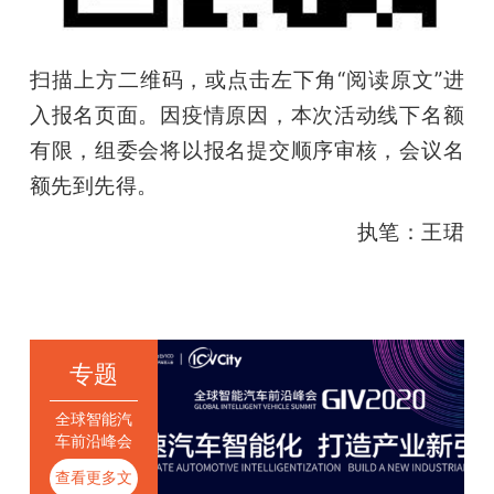
扫描上方二维码，或点击左下角“阅读原文”进
入报名页面。因疫情原因，本次活动线下名额
有限，组委会将以报名提交顺序审核，会议名
额先到先得。
执笔：王珺
雷锋网雷锋网雷锋网
专题
全球智能汽
车前沿峰会
查看更多文