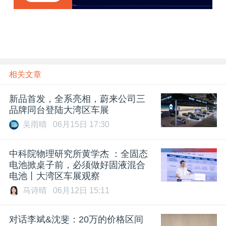
章
相关文章
新品首发，全系亮相，蔚来公司三
品牌同台登陆大湾区车展
吴雨晴
06月15日 17:30
中科院物理研究所黄学杰 ：全固态
电池掀桌子前，必须做好固液混合
电池丨大湾区车展观察
马诗晴
06月12日 15:11
对话李斌&沈斐：20万的价格区间