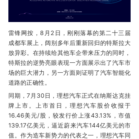
开
课
雷锋网按，8月2日，刚刚落幕的第二十三届
活
成都车展上，阔别多年后重新回归的特斯拉大
放异彩。在持续给其他车企带来压力的同时，
动
特斯拉的逆势亮眼表现一方面展示出了汽车市
场的巨大潜力，另一方面则证明了汽车智能化
中
道路的正确性。
心
同期，7月30日，理想汽车正式在纳斯达克挂
牌上市。上市首日，理想汽车股价收报于
GAIR
16.46美元/股，较发行价上涨43.13%，市值
139.17亿美元，逼近蔚来汽车144亿美元的市
专
值。作为造车新势力的代表之一，理想汽车同