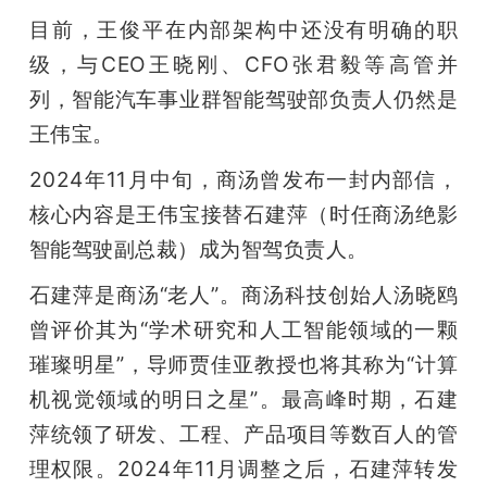
目前，王俊平在内部架构中还没有明确的职
题
级，与CEO王晓刚、CFO张君毅等高管并
列，智能汽车事业群智能驾驶部负责人仍然是
爱
王伟宝。
搞
2024年11月中旬，商汤曾发布一封内部信，
核心内容是王伟宝接替石建萍（时任商汤绝影
机
智能驾驶副总裁）成为智驾负责人。
石建萍是商汤“老人”。商汤科技创始人汤晓鸥
曾评价其为“学术研究和人工智能领域的一颗
璀璨明星”，导师贾佳亚教授也将其称为“计算
机视觉领域的明日之星”。最高峰时期，石建
萍统领了研发、工程、产品项目等数百人的管
理权限。2024年11月调整之后，石建萍转发