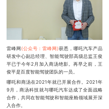
开
课
活
动
雷峰网
(公众号：雷峰网)
获悉，哪吒汽车产品
研发中心副总经理、智能驾驶部高级总监王俊
中
平已于今年2月加入商汤绝影。再早之前，王
俊平是百度智能驾驶团队的一员。
心
哪吒和商汤在2021年就已开展合作。2021年
GAIR
9月，商汤科技就与哪吒汽车达成了全面战略
合作，共同在智能驾驶和智能座舱领域展开深
专
入合作。