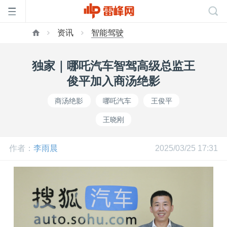
资讯
智能驾驶
首
独家｜哪吒汽车智驾高级总监王
页
俊平加入商汤绝影
商汤绝影
哪吒汽车
王俊平
雷
王晓刚
峰
作者：
李雨晨
2025/03/25 17:31
网
公