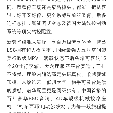
同、魔鬼停车场还是窄路掉头，都能一把从容
过，好开又好停。更全系标配前双叉臂、后多
连杆悬挂，智能闭式空悬及德国大陆线控制动
系统等顶尖驾控配置。
新奢华旗舰大满配，享百万级奢享体验。智己
LS8拥有超大得房率，同级最强大五座空间媲
美行政级MPV，满载状态下后备箱可容纳15
个20寸行李箱。大六座版座座皆宽适，三排
不将就。座舱内甄选高定头层真皮、柔感麂绒
顶棚、木纹饰艺，低调大气，触手可及皆是旗
舰质感。奢华配置更是同级独有，中国首搭的
百年豪华B&O音响、4D车规级机械按摩座
椅、“柯布西耶”电动沙发椅，为每一段旅程提