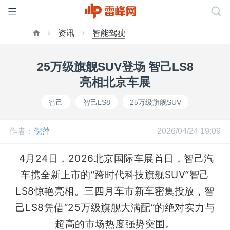
资讯
智能驾驶
首
25万级旗舰SUV登场 智己LS8
页
亮相北京车展
智己
智己LS8
25万级旗舰SUV
雷
作者：
倪萍
2026/04/24 19:09
峰
 4
月24日，2026北京国际车展首日，智己汽
网
车携全新上市的“跨时代科技旗舰SUV”智己
LS8惊艳亮相。三四月车市新车密集投放，智
公
己LS8凭借“25万级旗舰大满配”的绝对实力与
超高的市场热度强势突围。