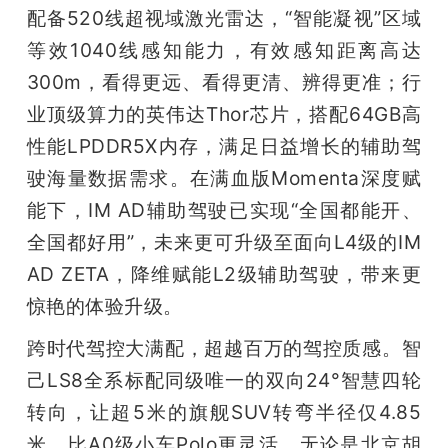
配备520线超视域激光雷达，“智能凝视”区域
题
等效1040线感知能力，有效感知距离高达
300m，看得更远、看得更清、辨得更准；行
爱
业顶级算力的英伟达Thor芯片，搭配64GB高
性能LPDDR5X内存，满足日益增长的辅助驾
搞
驶海量数据需求。在满血版Momenta深度赋
能下，IM AD辅助驾驶已实现“全国都能开、
机
全国都好用”，未来更可升级至面向L4级的IM 
AD ZETA，降维赋能L2级辅助驾驶，带来更
惊艳的体验升级。
跨时代驾控大满配，超越百万的驾控质感。智
己LS8全系标配同级唯一的双向24°智慧四轮
转向，让超5米的旗舰SUV转弯半径仅4.85
米，比A0级小车Polo更灵活。无论是北京胡