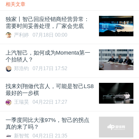
相关文章
独家丨智己回应经销商经营异常：
需要时间妥善处理，厂家会兜底
严利婷
07月18日 00:00
上汽智己，如何成为Momenta第一
个抬轿人？
郑浩钧
07月17日 17:52
找来刘翔做代言人，可能是智己LS8
最好的一步棋
王瑞昊
04月22日 17:27
一季度同比大涨97%，智己的拐点
真的来了吗？
新智驾
04月21日 21:35