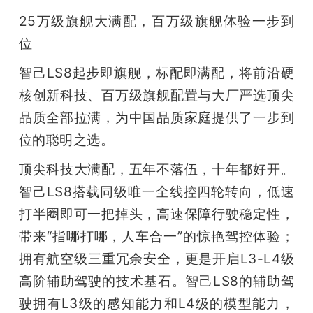
开
25万级旗舰大满配，百万级旗舰体验一步到
位
课
智己LS8起步即旗舰，标配即满配，将前沿硬
活
核创新科技、百万级旗舰配置与大厂严选顶尖
品质全部拉满，为中国品质家庭提供了一步到
动
位的聪明之选。
顶尖科技大满配，五年不落伍，十年都好开。
中
智己LS8搭载同级唯一全线控四轮转向，低速
心
打半圈即可一把掉头，高速保障行驶稳定性，
带来“指哪打哪，人车合一”的惊艳驾控体验；
GAIR
拥有航空级三重冗余安全，更是开启L3-L4级
高阶辅助驾驶的技术基石。智己LS8的辅助驾
专
驶拥有L3级的感知能力和L4级的模型能力，